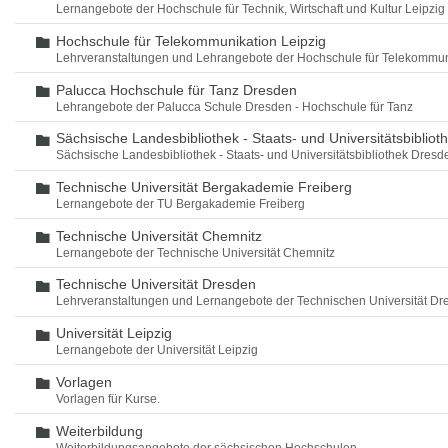
Lernangebote der Hochschule für Technik, Wirtschaft und Kultur Leipzig
Hochschule für Telekommunikation Leipzig
Ordner
Lehrveranstaltungen und Lehrangebote der Hochschule für Telekommun
Palucca Hochschule für Tanz Dresden
Ordner
Lehrangebote der Palucca Schule Dresden - Hochschule für Tanz
Sächsische Landesbibliothek - Staats- und Universitätsbiblio
Ordner
Sächsische Landesbibliothek - Staats- und Universitätsbibliothek Dres
Technische Universität Bergakademie Freiberg
Ordner
Lernangebote der TU Bergakademie Freiberg
Technische Universität Chemnitz
Ordner
Lernangebote der Technische Universität Chemnitz
Technische Universität Dresden
Ordner
Lehrveranstaltungen und Lernangebote der Technischen Universität Dr
Universität Leipzig
Ordner
Lernangebote der Universität Leipzig
Vorlagen
Ordner
Vorlagen für Kurse.
Weiterbildung
Ordner
Weiterbildungsangebote der sächsischen Hochschulen