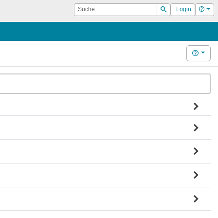
Suche
Hilf
Login
Suchen
Hilfe