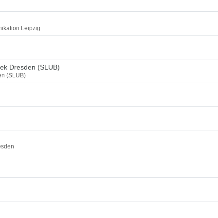
ikation Leipzig
thek Dresden (SLUB)
den (SLUB)
esden