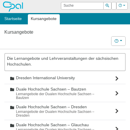
OPAL
Suche
Login
Hilf
Suchen
Startseite
Kursangebote
Kursangebote
Hilfe
Die Lernangebote und Lehrveranstaltungen der sächsischen
Hochschulen.
Dresden International University
Ordner
Duale Hochschule Sachsen – Bautzen
Ordner
Lernangebote der Dualen Hochschule Sachsen –
Bautzen
Duale Hochschule Sachsen – Dresden
Ordner
Lernangebote der Dualen Hochschule Sachsen –
Dresden
Duale Hochschule Sachsen – Glauchau
Ordner
Lernangebote der Dualen Hochschule Sachsen –