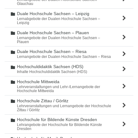
Glauchau
Duale Hochschule Sachsen – Leipzig
Ordner
Lernabgebote der Dualen Hochschule Sachsen –
Leipzig
Duale Hochschule Sachsen – Plauen
Ordner
Lernangebote der Dualen Hochschule Sachsen –
Plauen
Duale Hochschule Sachsen – Riesa
Ordner
Lernangebote der Dualen Hochschule Sachsen – Riesa
Hochschuldidaktik Sachsen (HDS)
Ordner
Inhalte Hochschuldidaktik Sachsen (HDS)
Hochschule Mittweida
Ordner
Lehrveranstaltungen und Lehr-/Lernangebote der
Hochschule Mittweida
Hochschule Zittau / Görlitz
Ordner
Lehrveranstaltungen und Lernangebote der Hochschule
Zittau / Görlitz
Hochschule für Bildende Künste Dresden
Ordner
Lehrangebote der Hochschule für Bildende Künste
Dresden