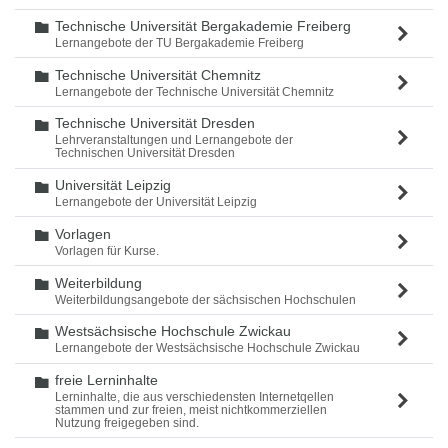
Technische Universität Bergakademie Freiberg
Ordner
Lernangebote der TU Bergakademie Freiberg
Technische Universität Chemnitz
Ordner
Lernangebote der Technische Universität Chemnitz
Technische Universität Dresden
Ordner
Lehrveranstaltungen und Lernangebote der
Technischen Universität Dresden
Universität Leipzig
Ordner
Lernangebote der Universität Leipzig
Vorlagen
Ordner
Vorlagen für Kurse.
Weiterbildung
Ordner
Weiterbildungsangebote der sächsischen Hochschulen
Westsächsische Hochschule Zwickau
Ordner
Lernangebote der Westsächsische Hochschule Zwickau
freie Lerninhalte
Ordner
Lerninhalte, die aus verschiedensten Internetqellen
stammen und zur freien, meist nichtkommerziellen
Nutzung freigegeben sind.