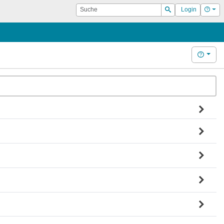
Suche
Hilf
Login
Suchen
Hilfe