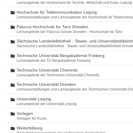
Lernangebote der Hochschule für Technik, Wirtschaft und Kultur Leipzig
Hochschule für Telekommunikation Leipzig
Ordner
Lehrveranstaltungen und Lehrangebote der Hochschule für Telekommun
Palucca Hochschule für Tanz Dresden
Ordner
Lehrangebote der Palucca Schule Dresden - Hochschule für Tanz
Sächsische Landesbibliothek - Staats- und Universitätsbiblio
Ordner
Sächsische Landesbibliothek - Staats- und Universitätsbibliothek Dres
Technische Universität Bergakademie Freiberg
Ordner
Lernangebote der TU Bergakademie Freiberg
Technische Universität Chemnitz
Ordner
Lernangebote der Technische Universität Chemnitz
Technische Universität Dresden
Ordner
Lehrveranstaltungen und Lernangebote der Technischen Universität Dr
Universität Leipzig
Ordner
Lernangebote der Universität Leipzig
Vorlagen
Ordner
Vorlagen für Kurse.
Weiterbildung
Ordner
Weiterbildungsangebote der sächsischen Hochschulen