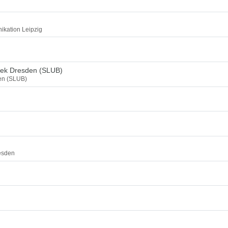
ikation Leipzig
thek Dresden (SLUB)
den (SLUB)
esden