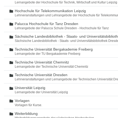
Lernangebote der Hochschule für Technik, Wirtschaft und Kultur Leipzig
Hochschule für Telekommunikation Leipzig
Ordner
Lehrveranstaltungen und Lehrangebote der Hochschule für Telekommun
Palucca Hochschule für Tanz Dresden
Ordner
Lehrangebote der Palucca Schule Dresden - Hochschule für Tanz
Sächsische Landesbibliothek - Staats- und Universitätsbiblio
Ordner
Sächsische Landesbibliothek - Staats- und Universitätsbibliothek Dres
Technische Universität Bergakademie Freiberg
Ordner
Lernangebote der TU Bergakademie Freiberg
Technische Universität Chemnitz
Ordner
Lernangebote der Technische Universität Chemnitz
Technische Universität Dresden
Ordner
Lehrveranstaltungen und Lernangebote der Technischen Universität Dr
Universität Leipzig
Ordner
Lernangebote der Universität Leipzig
Vorlagen
Ordner
Vorlagen für Kurse.
Weiterbildung
Ordner
Weiterbildungsangebote der sächsischen Hochschulen