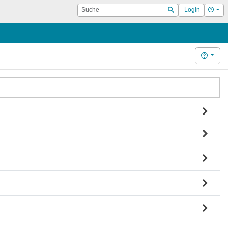
Suche
Hilf
Login
Suchen
Hilfe