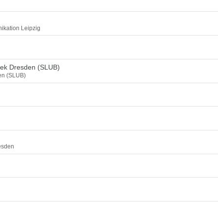
ikation Leipzig
thek Dresden (SLUB)
den (SLUB)
esden