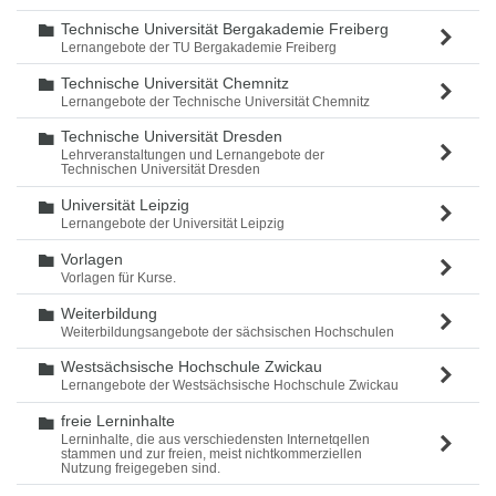
Technische Universität Bergakademie Freiberg
Ordner
Lernangebote der TU Bergakademie Freiberg
Technische Universität Chemnitz
Ordner
Lernangebote der Technische Universität Chemnitz
Technische Universität Dresden
Ordner
Lehrveranstaltungen und Lernangebote der
Technischen Universität Dresden
Universität Leipzig
Ordner
Lernangebote der Universität Leipzig
Vorlagen
Ordner
Vorlagen für Kurse.
Weiterbildung
Ordner
Weiterbildungsangebote der sächsischen Hochschulen
Westsächsische Hochschule Zwickau
Ordner
Lernangebote der Westsächsische Hochschule Zwickau
freie Lerninhalte
Ordner
Lerninhalte, die aus verschiedensten Internetqellen
stammen und zur freien, meist nichtkommerziellen
Nutzung freigegeben sind.