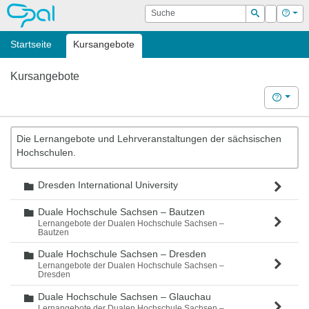
OPAL
Suche
Login
Hilf
Suchen
Startseite
Kursangebote
Kursangebote
Hilfe
Die Lernangebote und Lehrveranstaltungen der sächsischen
Hochschulen.
Dresden International University
Ordner
Duale Hochschule Sachsen – Bautzen
Ordner
Lernangebote der Dualen Hochschule Sachsen –
Bautzen
Duale Hochschule Sachsen – Dresden
Ordner
Lernangebote der Dualen Hochschule Sachsen –
Dresden
Duale Hochschule Sachsen – Glauchau
Ordner
Lernangebote der Dualen Hochschule Sachsen –