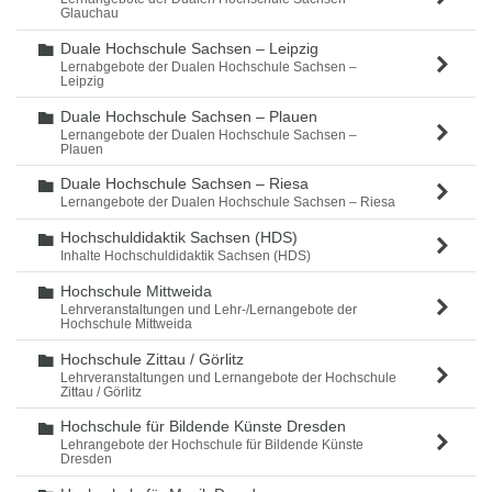
Glauchau
Duale Hochschule Sachsen – Leipzig
Ordner
Lernabgebote der Dualen Hochschule Sachsen –
Leipzig
Duale Hochschule Sachsen – Plauen
Ordner
Lernangebote der Dualen Hochschule Sachsen –
Plauen
Duale Hochschule Sachsen – Riesa
Ordner
Lernangebote der Dualen Hochschule Sachsen – Riesa
Hochschuldidaktik Sachsen (HDS)
Ordner
Inhalte Hochschuldidaktik Sachsen (HDS)
Hochschule Mittweida
Ordner
Lehrveranstaltungen und Lehr-/Lernangebote der
Hochschule Mittweida
Hochschule Zittau / Görlitz
Ordner
Lehrveranstaltungen und Lernangebote der Hochschule
Zittau / Görlitz
Hochschule für Bildende Künste Dresden
Ordner
Lehrangebote der Hochschule für Bildende Künste
Dresden