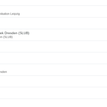
ikation Leipzig
thek Dresden (SLUB)
den (SLUB)
esden