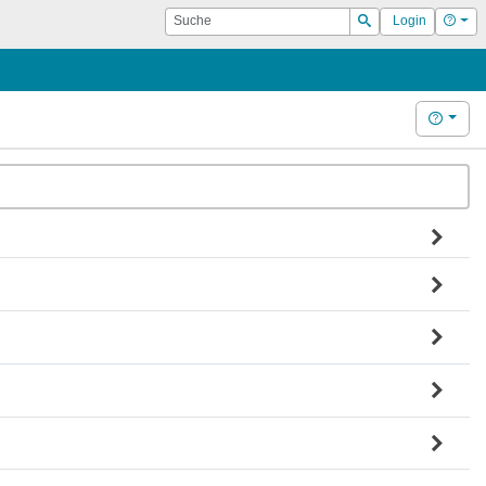
Suche
Hilf
Login
Suchen
Hilfe