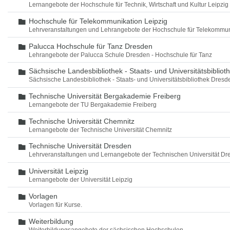
Lernangebote der Hochschule für Technik, Wirtschaft und Kultur Leipzig
Hochschule für Telekommunikation Leipzig
Ordner
Lehrveranstaltungen und Lehrangebote der Hochschule für Telekommun
Palucca Hochschule für Tanz Dresden
Ordner
Lehrangebote der Palucca Schule Dresden - Hochschule für Tanz
Sächsische Landesbibliothek - Staats- und Universitätsbiblio
Ordner
Sächsische Landesbibliothek - Staats- und Universitätsbibliothek Dres
Technische Universität Bergakademie Freiberg
Ordner
Lernangebote der TU Bergakademie Freiberg
Technische Universität Chemnitz
Ordner
Lernangebote der Technische Universität Chemnitz
Technische Universität Dresden
Ordner
Lehrveranstaltungen und Lernangebote der Technischen Universität Dr
Universität Leipzig
Ordner
Lernangebote der Universität Leipzig
Vorlagen
Ordner
Vorlagen für Kurse.
Weiterbildung
Ordner
Weiterbildungsangebote der sächsischen Hochschulen