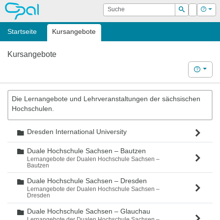
OPAL
Suche
Login
Hilf
Suchen
Startseite
Kursangebote
Kursangebote
Hilfe
Die Lernangebote und Lehrveranstaltungen der sächsischen
Hochschulen.
Dresden International University
Ordner
Duale Hochschule Sachsen – Bautzen
Ordner
Lernangebote der Dualen Hochschule Sachsen –
Bautzen
Duale Hochschule Sachsen – Dresden
Ordner
Lernangebote der Dualen Hochschule Sachsen –
Dresden
Duale Hochschule Sachsen – Glauchau
Ordner
Lernangebote der Dualen Hochschule Sachsen –