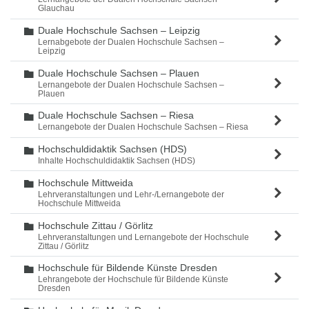
Glauchau
Duale Hochschule Sachsen – Leipzig
Ordner
Lernabgebote der Dualen Hochschule Sachsen –
Leipzig
Duale Hochschule Sachsen – Plauen
Ordner
Lernangebote der Dualen Hochschule Sachsen –
Plauen
Duale Hochschule Sachsen – Riesa
Ordner
Lernangebote der Dualen Hochschule Sachsen – Riesa
Hochschuldidaktik Sachsen (HDS)
Ordner
Inhalte Hochschuldidaktik Sachsen (HDS)
Hochschule Mittweida
Ordner
Lehrveranstaltungen und Lehr-/Lernangebote der
Hochschule Mittweida
Hochschule Zittau / Görlitz
Ordner
Lehrveranstaltungen und Lernangebote der Hochschule
Zittau / Görlitz
Hochschule für Bildende Künste Dresden
Ordner
Lehrangebote der Hochschule für Bildende Künste
Dresden