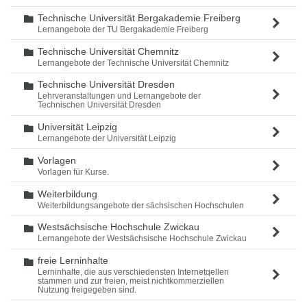
Technische Universität Bergakademie Freiberg
Ordner
Lernangebote der TU Bergakademie Freiberg
Technische Universität Chemnitz
Ordner
Lernangebote der Technische Universität Chemnitz
Technische Universität Dresden
Ordner
Lehrveranstaltungen und Lernangebote der
Technischen Universität Dresden
Universität Leipzig
Ordner
Lernangebote der Universität Leipzig
Vorlagen
Ordner
Vorlagen für Kurse.
Weiterbildung
Ordner
Weiterbildungsangebote der sächsischen Hochschulen
Westsächsische Hochschule Zwickau
Ordner
Lernangebote der Westsächsische Hochschule Zwickau
freie Lerninhalte
Ordner
Lerninhalte, die aus verschiedensten Internetqellen
stammen und zur freien, meist nichtkommerziellen
Nutzung freigegeben sind.