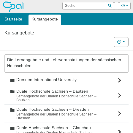
OPAL
Suche
Login
Hilf
Suchen
Startseite
Kursangebote
Kursangebote
Hilfe
Die Lernangebote und Lehrveranstaltungen der sächsischen
Hochschulen.
Dresden International University
Ordner
Duale Hochschule Sachsen – Bautzen
Ordner
Lernangebote der Dualen Hochschule Sachsen –
Bautzen
Duale Hochschule Sachsen – Dresden
Ordner
Lernangebote der Dualen Hochschule Sachsen –
Dresden
Duale Hochschule Sachsen – Glauchau
Ordner
Lernangebote der Dualen Hochschule Sachsen –