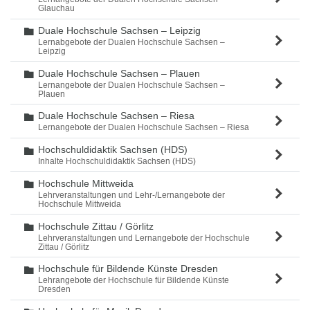
Glauchau
Duale Hochschule Sachsen – Leipzig
Ordner
Lernabgebote der Dualen Hochschule Sachsen –
Leipzig
Duale Hochschule Sachsen – Plauen
Ordner
Lernangebote der Dualen Hochschule Sachsen –
Plauen
Duale Hochschule Sachsen – Riesa
Ordner
Lernangebote der Dualen Hochschule Sachsen – Riesa
Hochschuldidaktik Sachsen (HDS)
Ordner
Inhalte Hochschuldidaktik Sachsen (HDS)
Hochschule Mittweida
Ordner
Lehrveranstaltungen und Lehr-/Lernangebote der
Hochschule Mittweida
Hochschule Zittau / Görlitz
Ordner
Lehrveranstaltungen und Lernangebote der Hochschule
Zittau / Görlitz
Hochschule für Bildende Künste Dresden
Ordner
Lehrangebote der Hochschule für Bildende Künste
Dresden