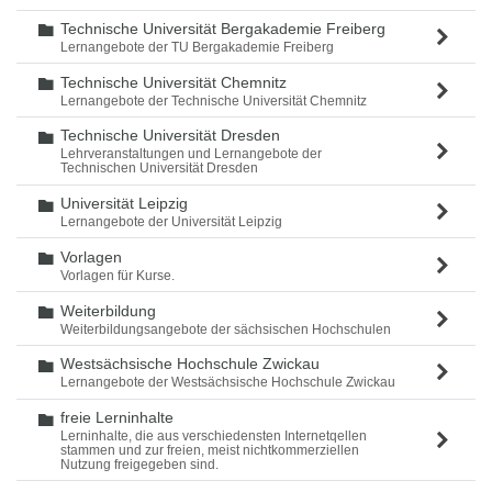
Technische Universität Bergakademie Freiberg
Ordner
Lernangebote der TU Bergakademie Freiberg
Technische Universität Chemnitz
Ordner
Lernangebote der Technische Universität Chemnitz
Technische Universität Dresden
Ordner
Lehrveranstaltungen und Lernangebote der
Technischen Universität Dresden
Universität Leipzig
Ordner
Lernangebote der Universität Leipzig
Vorlagen
Ordner
Vorlagen für Kurse.
Weiterbildung
Ordner
Weiterbildungsangebote der sächsischen Hochschulen
Westsächsische Hochschule Zwickau
Ordner
Lernangebote der Westsächsische Hochschule Zwickau
freie Lerninhalte
Ordner
Lerninhalte, die aus verschiedensten Internetqellen
stammen und zur freien, meist nichtkommerziellen
Nutzung freigegeben sind.