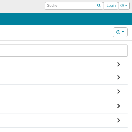
Suche
Hilf
Login
Suchen
Hilfe