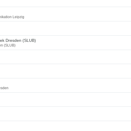
ikation Leipzig
thek Dresden (SLUB)
den (SLUB)
esden