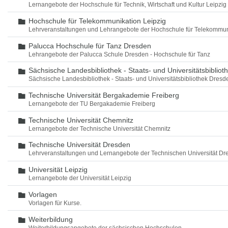
Lernangebote der Hochschule für Technik, Wirtschaft und Kultur Leipzig
Hochschule für Telekommunikation Leipzig
Ordner
Lehrveranstaltungen und Lehrangebote der Hochschule für Telekommun
Palucca Hochschule für Tanz Dresden
Ordner
Lehrangebote der Palucca Schule Dresden - Hochschule für Tanz
Sächsische Landesbibliothek - Staats- und Universitätsbiblio
Ordner
Sächsische Landesbibliothek - Staats- und Universitätsbibliothek Dres
Technische Universität Bergakademie Freiberg
Ordner
Lernangebote der TU Bergakademie Freiberg
Technische Universität Chemnitz
Ordner
Lernangebote der Technische Universität Chemnitz
Technische Universität Dresden
Ordner
Lehrveranstaltungen und Lernangebote der Technischen Universität Dr
Universität Leipzig
Ordner
Lernangebote der Universität Leipzig
Vorlagen
Ordner
Vorlagen für Kurse.
Weiterbildung
Ordner
Weiterbildungsangebote der sächsischen Hochschulen