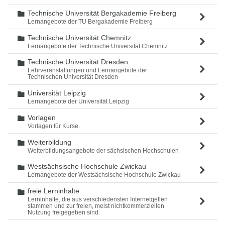
Technische Universität Bergakademie Freiberg
Ordner
Lernangebote der TU Bergakademie Freiberg
Technische Universität Chemnitz
Ordner
Lernangebote der Technische Universität Chemnitz
Technische Universität Dresden
Ordner
Lehrveranstaltungen und Lernangebote der
Technischen Universität Dresden
Universität Leipzig
Ordner
Lernangebote der Universität Leipzig
Vorlagen
Ordner
Vorlagen für Kurse.
Weiterbildung
Ordner
Weiterbildungsangebote der sächsischen Hochschulen
Westsächsische Hochschule Zwickau
Ordner
Lernangebote der Westsächsische Hochschule Zwickau
freie Lerninhalte
Ordner
Lerninhalte, die aus verschiedensten Internetqellen
stammen und zur freien, meist nichtkommerziellen
Nutzung freigegeben sind.