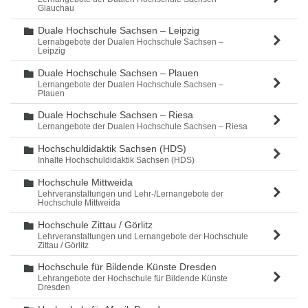
Glauchau
Duale Hochschule Sachsen – Leipzig
Ordner
Lernabgebote der Dualen Hochschule Sachsen –
Leipzig
Duale Hochschule Sachsen – Plauen
Ordner
Lernangebote der Dualen Hochschule Sachsen –
Plauen
Duale Hochschule Sachsen – Riesa
Ordner
Lernangebote der Dualen Hochschule Sachsen – Riesa
Hochschuldidaktik Sachsen (HDS)
Ordner
Inhalte Hochschuldidaktik Sachsen (HDS)
Hochschule Mittweida
Ordner
Lehrveranstaltungen und Lehr-/Lernangebote der
Hochschule Mittweida
Hochschule Zittau / Görlitz
Ordner
Lehrveranstaltungen und Lernangebote der Hochschule
Zittau / Görlitz
Hochschule für Bildende Künste Dresden
Ordner
Lehrangebote der Hochschule für Bildende Künste
Dresden