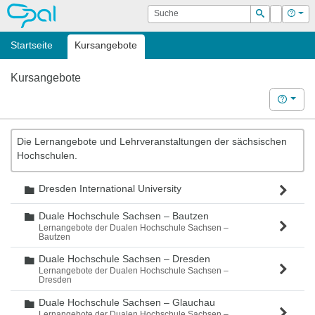
OPAL
Suche
Login
Hilf
Suchen
Startseite
Kursangebote
Kursangebote
Hilfe
Die Lernangebote und Lehrveranstaltungen der sächsischen
Hochschulen.
Dresden International University
Ordner
Duale Hochschule Sachsen – Bautzen
Ordner
Lernangebote der Dualen Hochschule Sachsen –
Bautzen
Duale Hochschule Sachsen – Dresden
Ordner
Lernangebote der Dualen Hochschule Sachsen –
Dresden
Duale Hochschule Sachsen – Glauchau
Ordner
Lernangebote der Dualen Hochschule Sachsen –