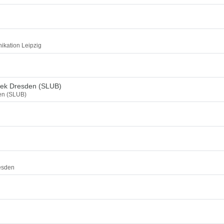
ikation Leipzig
thek Dresden (SLUB)
den (SLUB)
esden