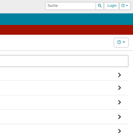
Suche
Hilf
Login
Suchen
Hilfe