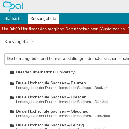
OPAL
Startseite
Kursangebote
Um 04:00 Uhr findet das taegliche Datenbackup statt (Ausfallzeit ca. 2
Kursangebote
Die Lernangebote und Lehrveranstaltungen der sächsischen Hoch
Dresden International University
Ordner
Duale Hochschule Sachsen – Bautzen
Ordner
Lernangebote der Dualen Hochschule Sachsen – Bautzen
Duale Hochschule Sachsen – Dresden
Ordner
Lernangebote der Dualen Hochschule Sachsen – Dresden
Duale Hochschule Sachsen – Glauchau
Ordner
Lernangebote der Dualen Hochschule Sachsen – Glauchau
Duale Hochschule Sachsen – Leipzig
Ordner