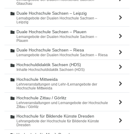
Glauchau
Duale Hochschule Sachsen – Leipzig
Ordner
Lernabgebote der Dualen Hochschule Sachsen –
Leipzig
Duale Hochschule Sachsen – Plauen
Ordner
Lernangebote der Dualen Hochschule Sachsen –
Plauen
Duale Hochschule Sachsen – Riesa
Ordner
Lernangebote der Dualen Hochschule Sachsen – Riesa
Hochschuldidaktik Sachsen (HDS)
Ordner
Inhalte Hochschuldidaktik Sachsen (HDS)
Hochschule Mittweida
Ordner
Lehrveranstaltungen und Lehr-/Lernangebote der
Hochschule Mittweida
Hochschule Zittau / Görlitz
Ordner
Lehrveranstaltungen und Lernangebote der Hochschule
Zittau / Görlitz
Hochschule für Bildende Künste Dresden
Ordner
Lehrangebote der Hochschule für Bildende Künste
Dresden