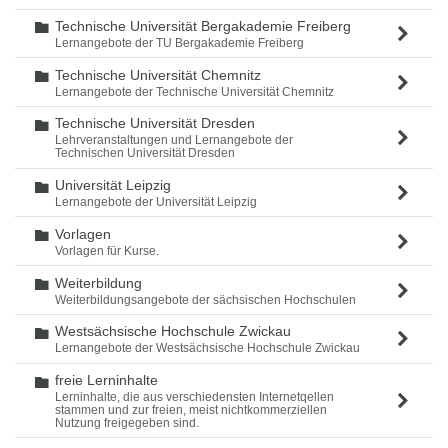
Technische Universität Bergakademie Freiberg
Ordner
Lernangebote der TU Bergakademie Freiberg
Technische Universität Chemnitz
Ordner
Lernangebote der Technische Universität Chemnitz
Technische Universität Dresden
Ordner
Lehrveranstaltungen und Lernangebote der
Technischen Universität Dresden
Universität Leipzig
Ordner
Lernangebote der Universität Leipzig
Vorlagen
Ordner
Vorlagen für Kurse.
Weiterbildung
Ordner
Weiterbildungsangebote der sächsischen Hochschulen
Westsächsische Hochschule Zwickau
Ordner
Lernangebote der Westsächsische Hochschule Zwickau
freie Lerninhalte
Ordner
Lerninhalte, die aus verschiedensten Internetqellen
stammen und zur freien, meist nichtkommerziellen
Nutzung freigegeben sind.