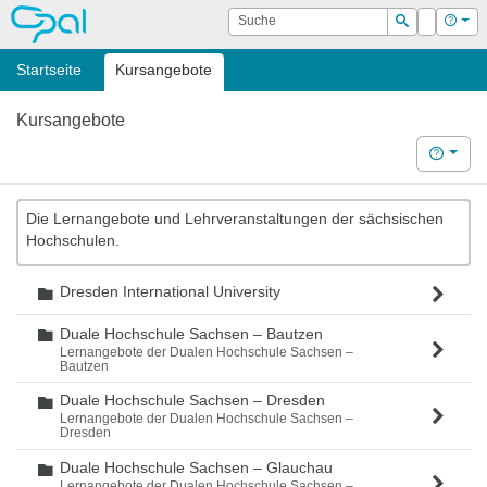
OPAL
Suche
Login
Hilf
Suchen
Startseite
Kursangebote
Kursangebote
Hilfe
Die Lernangebote und Lehrveranstaltungen der sächsischen
Hochschulen.
Dresden International University
Ordner
Duale Hochschule Sachsen – Bautzen
Ordner
Lernangebote der Dualen Hochschule Sachsen –
Bautzen
Duale Hochschule Sachsen – Dresden
Ordner
Lernangebote der Dualen Hochschule Sachsen –
Dresden
Duale Hochschule Sachsen – Glauchau
Ordner
Lernangebote der Dualen Hochschule Sachsen –