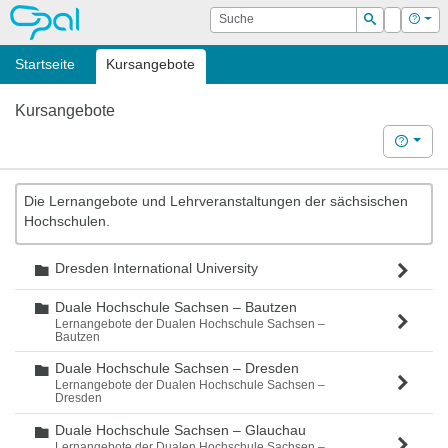
OPAL
Suche
Login
Hilf
Suchen
Startseite
Kursangebote
Kursangebote
Hilfe
Die Lernangebote und Lehrveranstaltungen der sächsischen
Hochschulen.
Dresden International University
Ordner
Duale Hochschule Sachsen – Bautzen
Ordner
Lernangebote der Dualen Hochschule Sachsen –
Bautzen
Duale Hochschule Sachsen – Dresden
Ordner
Lernangebote der Dualen Hochschule Sachsen –
Dresden
Duale Hochschule Sachsen – Glauchau
Ordner
Lernangebote der Dualen Hochschule Sachsen –