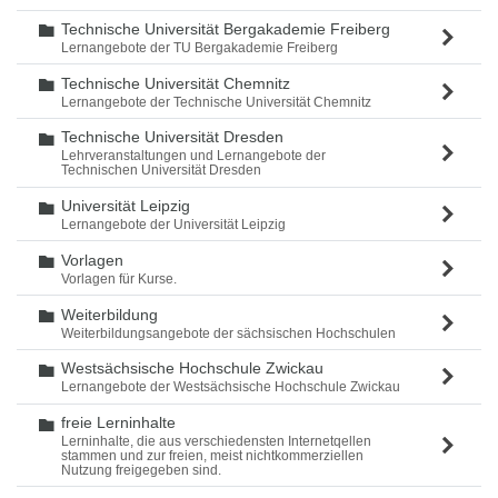
Technische Universität Bergakademie Freiberg
Ordner
Lernangebote der TU Bergakademie Freiberg
Technische Universität Chemnitz
Ordner
Lernangebote der Technische Universität Chemnitz
Technische Universität Dresden
Ordner
Lehrveranstaltungen und Lernangebote der
Technischen Universität Dresden
Universität Leipzig
Ordner
Lernangebote der Universität Leipzig
Vorlagen
Ordner
Vorlagen für Kurse.
Weiterbildung
Ordner
Weiterbildungsangebote der sächsischen Hochschulen
Westsächsische Hochschule Zwickau
Ordner
Lernangebote der Westsächsische Hochschule Zwickau
freie Lerninhalte
Ordner
Lerninhalte, die aus verschiedensten Internetqellen
stammen und zur freien, meist nichtkommerziellen
Nutzung freigegeben sind.