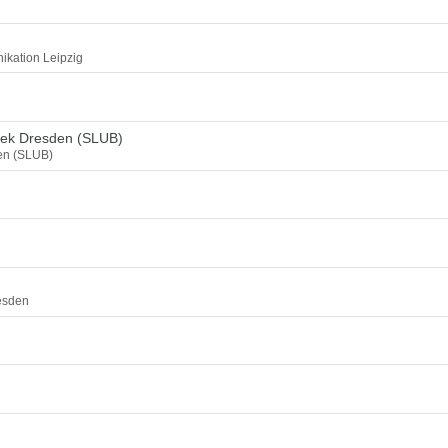
ikation Leipzig
thek Dresden (SLUB)
den (SLUB)
esden