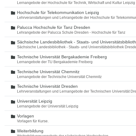
Lernangebote der Hochschule für Technik, Wirtschaft und Kultur Leipzig
Hochschule für Telekommunikation Leipzig
Ordner
Lehrveranstaltungen und Lehrangebote der Hochschule für Telekommun
Palucca Hochschule für Tanz Dresden
Ordner
Lehrangebote der Palucca Schule Dresden - Hochschule für Tanz
Sächsische Landesbibliothek - Staats- und Universitätsbiblio
Ordner
Sächsische Landesbibliothek - Staats- und Universitätsbibliothek Dres
Technische Universität Bergakademie Freiberg
Ordner
Lernangebote der TU Bergakademie Freiberg
Technische Universität Chemnitz
Ordner
Lernangebote der Technische Universität Chemnitz
Technische Universität Dresden
Ordner
Lehrveranstaltungen und Lernangebote der Technischen Universität Dr
Universität Leipzig
Ordner
Lernangebote der Universität Leipzig
Vorlagen
Ordner
Vorlagen für Kurse.
Weiterbildung
Ordner
Weiterbildungsangebote der sächsischen Hochschulen