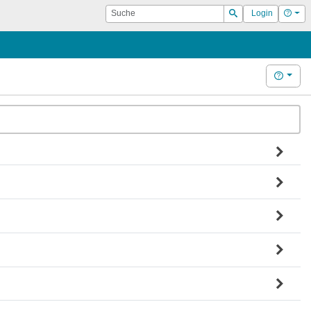
Suche
Hilf
Login
Suchen
Hilfe