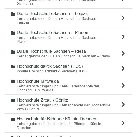
Glauchau
Duale Hochschule Sachsen – Leipzig
Ordner
Lernabgebote der Dualen Hochschule Sachsen –
Leipzig
Duale Hochschule Sachsen – Plauen
Ordner
Lernangebote der Dualen Hochschule Sachsen –
Plauen
Duale Hochschule Sachsen – Riesa
Ordner
Lernangebote der Dualen Hochschule Sachsen – Riesa
Hochschuldidaktik Sachsen (HDS)
Ordner
Inhalte Hochschuldidaktik Sachsen (HDS)
Hochschule Mittweida
Ordner
Lehrveranstaltungen und Lehr-/Lernangebote der
Hochschule Mittweida
Hochschule Zittau / Görlitz
Ordner
Lehrveranstaltungen und Lernangebote der Hochschule
Zittau / Görlitz
Hochschule für Bildende Künste Dresden
Ordner
Lehrangebote der Hochschule für Bildende Künste
Dresden