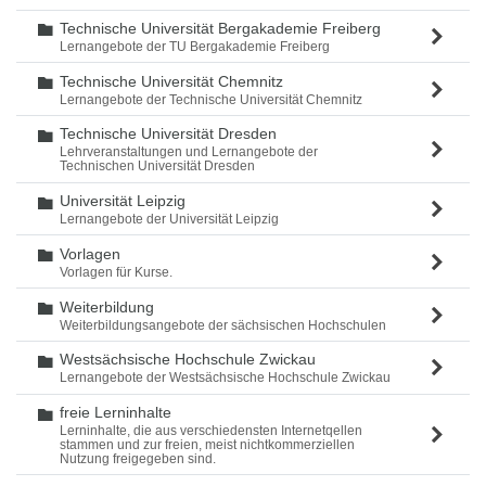
Technische Universität Bergakademie Freiberg
Ordner
Lernangebote der TU Bergakademie Freiberg
Technische Universität Chemnitz
Ordner
Lernangebote der Technische Universität Chemnitz
Technische Universität Dresden
Ordner
Lehrveranstaltungen und Lernangebote der
Technischen Universität Dresden
Universität Leipzig
Ordner
Lernangebote der Universität Leipzig
Vorlagen
Ordner
Vorlagen für Kurse.
Weiterbildung
Ordner
Weiterbildungsangebote der sächsischen Hochschulen
Westsächsische Hochschule Zwickau
Ordner
Lernangebote der Westsächsische Hochschule Zwickau
freie Lerninhalte
Ordner
Lerninhalte, die aus verschiedensten Internetqellen
stammen und zur freien, meist nichtkommerziellen
Nutzung freigegeben sind.