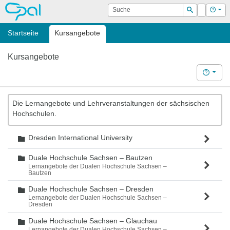
OPAL
Suche
Login
Hilf
Suchen
Startseite
Kursangebote
Kursangebote
Hilfe
Die Lernangebote und Lehrveranstaltungen der sächsischen
Hochschulen.
Dresden International University
Ordner
Duale Hochschule Sachsen – Bautzen
Ordner
Lernangebote der Dualen Hochschule Sachsen –
Bautzen
Duale Hochschule Sachsen – Dresden
Ordner
Lernangebote der Dualen Hochschule Sachsen –
Dresden
Duale Hochschule Sachsen – Glauchau
Ordner
Lernangebote der Dualen Hochschule Sachsen –