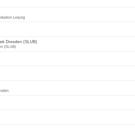
ikation Leipzig
thek Dresden (SLUB)
den (SLUB)
esden