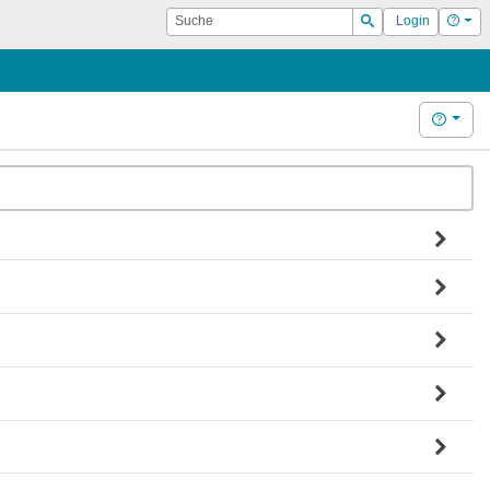
Suche
Hilf
Login
Suchen
Hilfe