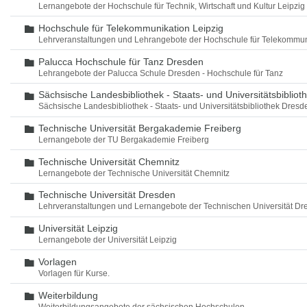
Lernangebote der Hochschule für Technik, Wirtschaft und Kultur Leipzig
Hochschule für Telekommunikation Leipzig
Ordner
Lehrveranstaltungen und Lehrangebote der Hochschule für Telekommun
Palucca Hochschule für Tanz Dresden
Ordner
Lehrangebote der Palucca Schule Dresden - Hochschule für Tanz
Sächsische Landesbibliothek - Staats- und Universitätsbiblio
Ordner
Sächsische Landesbibliothek - Staats- und Universitätsbibliothek Dres
Technische Universität Bergakademie Freiberg
Ordner
Lernangebote der TU Bergakademie Freiberg
Technische Universität Chemnitz
Ordner
Lernangebote der Technische Universität Chemnitz
Technische Universität Dresden
Ordner
Lehrveranstaltungen und Lernangebote der Technischen Universität Dr
Universität Leipzig
Ordner
Lernangebote der Universität Leipzig
Vorlagen
Ordner
Vorlagen für Kurse.
Weiterbildung
Ordner
Weiterbildungsangebote der sächsischen Hochschulen