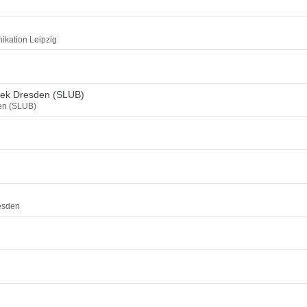
ikation Leipzig
thek Dresden (SLUB)
den (SLUB)
esden