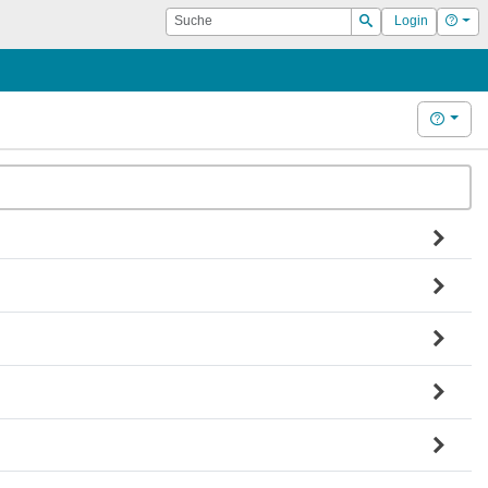
Suche
Hilf
Login
Suchen
Hilfe