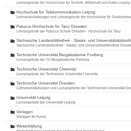
Lernangebote der Hochschule für Technik, Wirtschaft und Kultur Leipzig
Hochschule für Telekommunikation Leipzig
Ordner
Lehrveranstaltungen und Lehrangebote der Hochschule für Telekommun
Palucca Hochschule für Tanz Dresden
Ordner
Lehrangebote der Palucca Schule Dresden - Hochschule für Tanz
Sächsische Landesbibliothek - Staats- und Universitätsbiblio
Ordner
Sächsische Landesbibliothek - Staats- und Universitätsbibliothek Dres
Technische Universität Bergakademie Freiberg
Ordner
Lernangebote der TU Bergakademie Freiberg
Technische Universität Chemnitz
Ordner
Lernangebote der Technische Universität Chemnitz
Technische Universität Dresden
Ordner
Lehrveranstaltungen und Lernangebote der Technischen Universität Dr
Universität Leipzig
Ordner
Lernangebote der Universität Leipzig
Vorlagen
Ordner
Vorlagen für Kurse.
Weiterbildung
Ordner
Weiterbildungsangebote der sächsischen Hochschulen