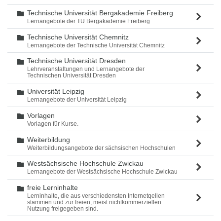
Technische Universität Bergakademie Freiberg
Ordner
Lernangebote der TU Bergakademie Freiberg
Technische Universität Chemnitz
Ordner
Lernangebote der Technische Universität Chemnitz
Technische Universität Dresden
Ordner
Lehrveranstaltungen und Lernangebote der
Technischen Universität Dresden
Universität Leipzig
Ordner
Lernangebote der Universität Leipzig
Vorlagen
Ordner
Vorlagen für Kurse.
Weiterbildung
Ordner
Weiterbildungsangebote der sächsischen Hochschulen
Westsächsische Hochschule Zwickau
Ordner
Lernangebote der Westsächsische Hochschule Zwickau
freie Lerninhalte
Ordner
Lerninhalte, die aus verschiedensten Internetqellen
stammen und zur freien, meist nichtkommerziellen
Nutzung freigegeben sind.