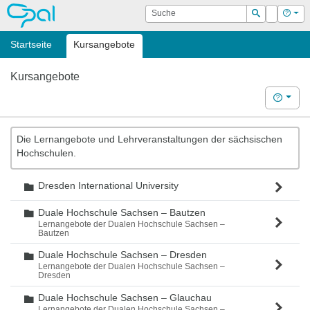
OPAL
Suche
Login
Hilf
Suchen
Startseite
Kursangebote
Kursangebote
Hilfe
Die Lernangebote und Lehrveranstaltungen der sächsischen
Hochschulen.
Dresden International University
Ordner
Duale Hochschule Sachsen – Bautzen
Ordner
Lernangebote der Dualen Hochschule Sachsen –
Bautzen
Duale Hochschule Sachsen – Dresden
Ordner
Lernangebote der Dualen Hochschule Sachsen –
Dresden
Duale Hochschule Sachsen – Glauchau
Ordner
Lernangebote der Dualen Hochschule Sachsen –