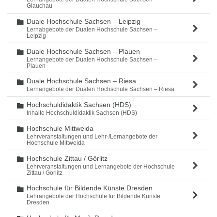
Glauchau
Duale Hochschule Sachsen – Leipzig
Ordner
Lernabgebote der Dualen Hochschule Sachsen –
Leipzig
Duale Hochschule Sachsen – Plauen
Ordner
Lernangebote der Dualen Hochschule Sachsen –
Plauen
Duale Hochschule Sachsen – Riesa
Ordner
Lernangebote der Dualen Hochschule Sachsen – Riesa
Hochschuldidaktik Sachsen (HDS)
Ordner
Inhalte Hochschuldidaktik Sachsen (HDS)
Hochschule Mittweida
Ordner
Lehrveranstaltungen und Lehr-/Lernangebote der
Hochschule Mittweida
Hochschule Zittau / Görlitz
Ordner
Lehrveranstaltungen und Lernangebote der Hochschule
Zittau / Görlitz
Hochschule für Bildende Künste Dresden
Ordner
Lehrangebote der Hochschule für Bildende Künste
Dresden