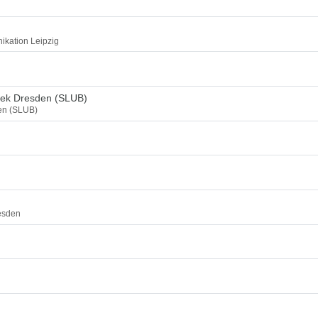
ikation Leipzig
thek Dresden (SLUB)
den (SLUB)
esden