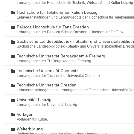
Lernangebote der Hochschule für Technik, Wirtschaft und Kultur Leipzig
Hochschule für Telekommunikation Leipzig
Ordner
Lehrveranstaltungen und Lehrangebote der Hochschule für Telekommun
Palucca Hochschule für Tanz Dresden
Ordner
Lehrangebote der Palucca Schule Dresden - Hochschule für Tanz
Sächsische Landesbibliothek - Staats- und Universitätsbiblio
Ordner
Sächsische Landesbibliothek - Staats- und Universitätsbibliothek Dres
Technische Universität Bergakademie Freiberg
Ordner
Lernangebote der TU Bergakademie Freiberg
Technische Universität Chemnitz
Ordner
Lernangebote der Technische Universität Chemnitz
Technische Universität Dresden
Ordner
Lehrveranstaltungen und Lernangebote der Technischen Universität Dr
Universität Leipzig
Ordner
Lernangebote der Universität Leipzig
Vorlagen
Ordner
Vorlagen für Kurse.
Weiterbildung
Ordner
Weiterbildungsangebote der sächsischen Hochschulen