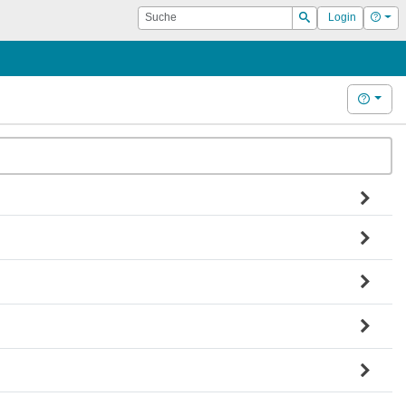
Suche
Hilf
Login
Suchen
Hilfe