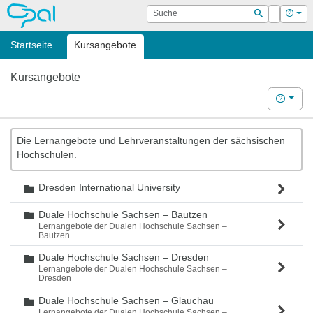
OPAL
Suche
Login
Hilf
Suchen
Startseite
Kursangebote
Kursangebote
Hilfe
Die Lernangebote und Lehrveranstaltungen der sächsischen
Hochschulen.
Dresden International University
Ordner
Duale Hochschule Sachsen – Bautzen
Ordner
Lernangebote der Dualen Hochschule Sachsen –
Bautzen
Duale Hochschule Sachsen – Dresden
Ordner
Lernangebote der Dualen Hochschule Sachsen –
Dresden
Duale Hochschule Sachsen – Glauchau
Ordner
Lernangebote der Dualen Hochschule Sachsen –