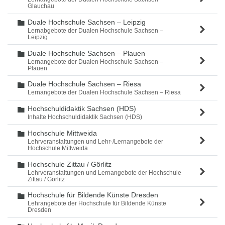
Glauchau
Duale Hochschule Sachsen – Leipzig
Ordner
Lernabgebote der Dualen Hochschule Sachsen –
Leipzig
Duale Hochschule Sachsen – Plauen
Ordner
Lernangebote der Dualen Hochschule Sachsen –
Plauen
Duale Hochschule Sachsen – Riesa
Ordner
Lernangebote der Dualen Hochschule Sachsen – Riesa
Hochschuldidaktik Sachsen (HDS)
Ordner
Inhalte Hochschuldidaktik Sachsen (HDS)
Hochschule Mittweida
Ordner
Lehrveranstaltungen und Lehr-/Lernangebote der
Hochschule Mittweida
Hochschule Zittau / Görlitz
Ordner
Lehrveranstaltungen und Lernangebote der Hochschule
Zittau / Görlitz
Hochschule für Bildende Künste Dresden
Ordner
Lehrangebote der Hochschule für Bildende Künste
Dresden