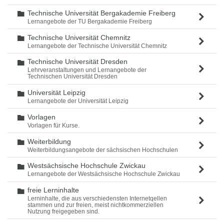
Technische Universität Bergakademie Freiberg
Ordner
Lernangebote der TU Bergakademie Freiberg
Technische Universität Chemnitz
Ordner
Lernangebote der Technische Universität Chemnitz
Technische Universität Dresden
Ordner
Lehrveranstaltungen und Lernangebote der
Technischen Universität Dresden
Universität Leipzig
Ordner
Lernangebote der Universität Leipzig
Vorlagen
Ordner
Vorlagen für Kurse.
Weiterbildung
Ordner
Weiterbildungsangebote der sächsischen Hochschulen
Westsächsische Hochschule Zwickau
Ordner
Lernangebote der Westsächsische Hochschule Zwickau
freie Lerninhalte
Ordner
Lerninhalte, die aus verschiedensten Internetqellen
stammen und zur freien, meist nichtkommerziellen
Nutzung freigegeben sind.