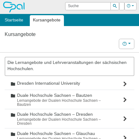
OPAL
Suche
Login
Hilf
Suchen
Startseite
Kursangebote
Kursangebote
Hilfe
Die Lernangebote und Lehrveranstaltungen der sächsischen
Hochschulen.
Dresden International University
Ordner
Duale Hochschule Sachsen – Bautzen
Ordner
Lernangebote der Dualen Hochschule Sachsen –
Bautzen
Duale Hochschule Sachsen – Dresden
Ordner
Lernangebote der Dualen Hochschule Sachsen –
Dresden
Duale Hochschule Sachsen – Glauchau
Ordner
Lernangebote der Dualen Hochschule Sachsen –