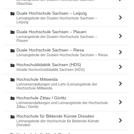
Glauchau
Duale Hochschule Sachsen – Leipzig
Ordner
Lernabgebote der Dualen Hochschule Sachsen –
Leipzig
Duale Hochschule Sachsen – Plauen
Ordner
Lernangebote der Dualen Hochschule Sachsen –
Plauen
Duale Hochschule Sachsen – Riesa
Ordner
Lernangebote der Dualen Hochschule Sachsen – Riesa
Hochschuldidaktik Sachsen (HDS)
Ordner
Inhalte Hochschuldidaktik Sachsen (HDS)
Hochschule Mittweida
Ordner
Lehrveranstaltungen und Lehr-/Lernangebote der
Hochschule Mittweida
Hochschule Zittau / Görlitz
Ordner
Lehrveranstaltungen und Lernangebote der Hochschule
Zittau / Görlitz
Hochschule für Bildende Künste Dresden
Ordner
Lehrangebote der Hochschule für Bildende Künste
Dresden