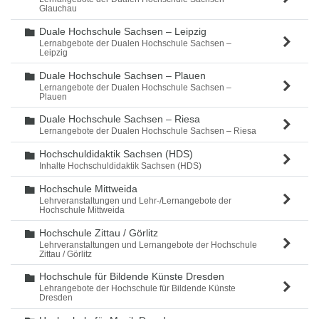
Glauchau
Duale Hochschule Sachsen – Leipzig
Ordner
Lernabgebote der Dualen Hochschule Sachsen –
Leipzig
Duale Hochschule Sachsen – Plauen
Ordner
Lernangebote der Dualen Hochschule Sachsen –
Plauen
Duale Hochschule Sachsen – Riesa
Ordner
Lernangebote der Dualen Hochschule Sachsen – Riesa
Hochschuldidaktik Sachsen (HDS)
Ordner
Inhalte Hochschuldidaktik Sachsen (HDS)
Hochschule Mittweida
Ordner
Lehrveranstaltungen und Lehr-/Lernangebote der
Hochschule Mittweida
Hochschule Zittau / Görlitz
Ordner
Lehrveranstaltungen und Lernangebote der Hochschule
Zittau / Görlitz
Hochschule für Bildende Künste Dresden
Ordner
Lehrangebote der Hochschule für Bildende Künste
Dresden