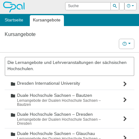
OPAL
Suche
Login
Hilf
Suchen
Startseite
Kursangebote
Kursangebote
Hilfe
Die Lernangebote und Lehrveranstaltungen der sächsischen
Hochschulen.
Dresden International University
Ordner
Duale Hochschule Sachsen – Bautzen
Ordner
Lernangebote der Dualen Hochschule Sachsen –
Bautzen
Duale Hochschule Sachsen – Dresden
Ordner
Lernangebote der Dualen Hochschule Sachsen –
Dresden
Duale Hochschule Sachsen – Glauchau
Ordner
Lernangebote der Dualen Hochschule Sachsen –