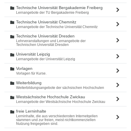
Technische Universität Bergakademie Freiberg
Ordner
Lernangebote der TU Bergakademie Freiberg
Technische Universität Chemnitz
Ordner
Lernangebote der Technische Universität Chemnitz
Technische Universität Dresden
Ordner
Lehrveranstaltungen und Lernangebote der
Technischen Universität Dresden
Universität Leipzig
Ordner
Lernangebote der Universität Leipzig
Vorlagen
Ordner
Vorlagen für Kurse.
Weiterbildung
Ordner
Weiterbildungsangebote der sächsischen Hochschulen
Westsächsische Hochschule Zwickau
Ordner
Lernangebote der Westsächsische Hochschule Zwickau
freie Lerninhalte
Ordner
Lerninhalte, die aus verschiedensten Internetqellen
stammen und zur freien, meist nichtkommerziellen
Nutzung freigegeben sind.