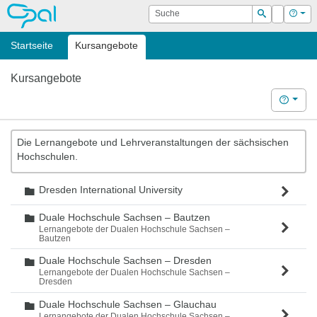
OPAL
Suche
Login
Hilf
Suchen
Startseite
Kursangebote
Kursangebote
Hilfe
Die Lernangebote und Lehrveranstaltungen der sächsischen
Hochschulen.
Dresden International University
Ordner
Duale Hochschule Sachsen – Bautzen
Ordner
Lernangebote der Dualen Hochschule Sachsen –
Bautzen
Duale Hochschule Sachsen – Dresden
Ordner
Lernangebote der Dualen Hochschule Sachsen –
Dresden
Duale Hochschule Sachsen – Glauchau
Ordner
Lernangebote der Dualen Hochschule Sachsen –