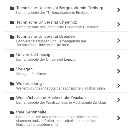
Technische Universität Bergakademie Freiberg
Ordner
Lernangebote der TU Bergakademie Freiberg
Technische Universität Chemnitz
Ordner
Lernangebote der Technische Universität Chemnitz
Technische Universität Dresden
Ordner
Lehrveranstaltungen und Lernangebote der
Technischen Universität Dresden
Universität Leipzig
Ordner
Lernangebote der Universität Leipzig
Vorlagen
Ordner
Vorlagen für Kurse.
Weiterbildung
Ordner
Weiterbildungsangebote der sächsischen Hochschulen
Westsächsische Hochschule Zwickau
Ordner
Lernangebote der Westsächsische Hochschule Zwickau
freie Lerninhalte
Ordner
Lerninhalte, die aus verschiedensten Internetqellen
stammen und zur freien, meist nichtkommerziellen
Nutzung freigegeben sind.