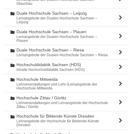
Glauchau
Duale Hochschule Sachsen – Leipzig
Ordner
Lernabgebote der Dualen Hochschule Sachsen –
Leipzig
Duale Hochschule Sachsen – Plauen
Ordner
Lernangebote der Dualen Hochschule Sachsen –
Plauen
Duale Hochschule Sachsen – Riesa
Ordner
Lernangebote der Dualen Hochschule Sachsen – Riesa
Hochschuldidaktik Sachsen (HDS)
Ordner
Inhalte Hochschuldidaktik Sachsen (HDS)
Hochschule Mittweida
Ordner
Lehrveranstaltungen und Lehr-/Lernangebote der
Hochschule Mittweida
Hochschule Zittau / Görlitz
Ordner
Lehrveranstaltungen und Lernangebote der Hochschule
Zittau / Görlitz
Hochschule für Bildende Künste Dresden
Ordner
Lehrangebote der Hochschule für Bildende Künste
Dresden