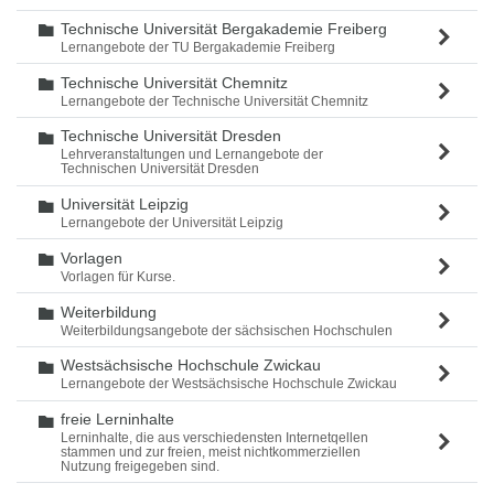
Technische Universität Bergakademie Freiberg
Ordner
Lernangebote der TU Bergakademie Freiberg
Technische Universität Chemnitz
Ordner
Lernangebote der Technische Universität Chemnitz
Technische Universität Dresden
Ordner
Lehrveranstaltungen und Lernangebote der
Technischen Universität Dresden
Universität Leipzig
Ordner
Lernangebote der Universität Leipzig
Vorlagen
Ordner
Vorlagen für Kurse.
Weiterbildung
Ordner
Weiterbildungsangebote der sächsischen Hochschulen
Westsächsische Hochschule Zwickau
Ordner
Lernangebote der Westsächsische Hochschule Zwickau
freie Lerninhalte
Ordner
Lerninhalte, die aus verschiedensten Internetqellen
stammen und zur freien, meist nichtkommerziellen
Nutzung freigegeben sind.