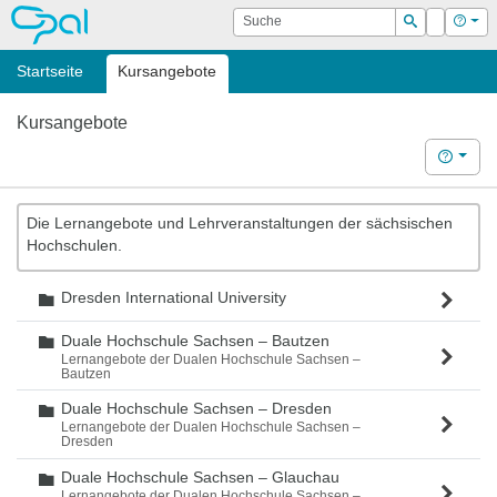
OPAL
Suche
Login
Hilf
Suchen
Startseite
Kursangebote
Kursangebote
Hilfe
Die Lernangebote und Lehrveranstaltungen der sächsischen
Hochschulen.
Dresden International University
Ordner
Duale Hochschule Sachsen – Bautzen
Ordner
Lernangebote der Dualen Hochschule Sachsen –
Bautzen
Duale Hochschule Sachsen – Dresden
Ordner
Lernangebote der Dualen Hochschule Sachsen –
Dresden
Duale Hochschule Sachsen – Glauchau
Ordner
Lernangebote der Dualen Hochschule Sachsen –