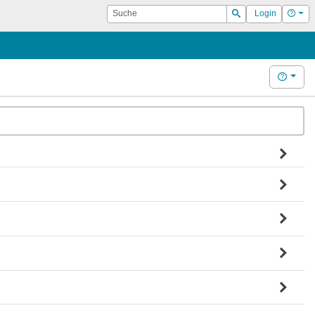
Suche
Hilf
Login
Suchen
Hilfe