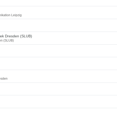
ikation Leipzig
thek Dresden (SLUB)
den (SLUB)
esden