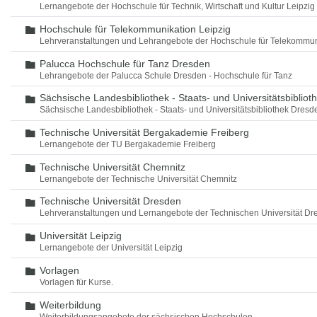
Lernangebote der Hochschule für Technik, Wirtschaft und Kultur Leipzig
Hochschule für Telekommunikation Leipzig
Ordner
Lehrveranstaltungen und Lehrangebote der Hochschule für Telekommun
Palucca Hochschule für Tanz Dresden
Ordner
Lehrangebote der Palucca Schule Dresden - Hochschule für Tanz
Sächsische Landesbibliothek - Staats- und Universitätsbiblio
Ordner
Sächsische Landesbibliothek - Staats- und Universitätsbibliothek Dres
Technische Universität Bergakademie Freiberg
Ordner
Lernangebote der TU Bergakademie Freiberg
Technische Universität Chemnitz
Ordner
Lernangebote der Technische Universität Chemnitz
Technische Universität Dresden
Ordner
Lehrveranstaltungen und Lernangebote der Technischen Universität Dr
Universität Leipzig
Ordner
Lernangebote der Universität Leipzig
Vorlagen
Ordner
Vorlagen für Kurse.
Weiterbildung
Ordner
Weiterbildungsangebote der sächsischen Hochschulen