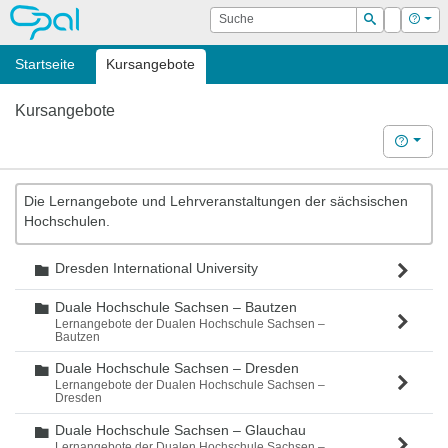
OPAL
Suche
Login
Hilf
Suchen
Startseite
Kursangebote
Kursangebote
Hilfe
Die Lernangebote und Lehrveranstaltungen der sächsischen
Hochschulen.
Dresden International University
Ordner
Duale Hochschule Sachsen – Bautzen
Ordner
Lernangebote der Dualen Hochschule Sachsen –
Bautzen
Duale Hochschule Sachsen – Dresden
Ordner
Lernangebote der Dualen Hochschule Sachsen –
Dresden
Duale Hochschule Sachsen – Glauchau
Ordner
Lernangebote der Dualen Hochschule Sachsen –