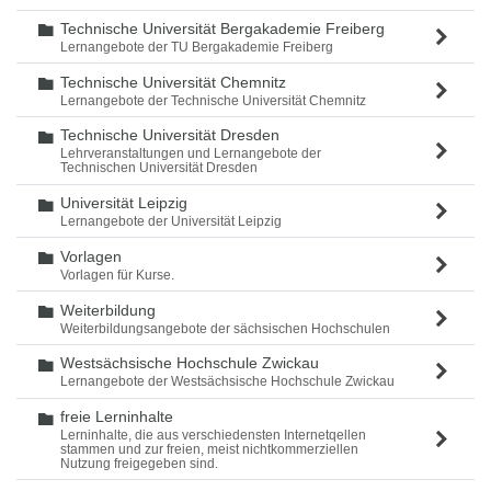
Technische Universität Bergakademie Freiberg
Ordner
Lernangebote der TU Bergakademie Freiberg
Technische Universität Chemnitz
Ordner
Lernangebote der Technische Universität Chemnitz
Technische Universität Dresden
Ordner
Lehrveranstaltungen und Lernangebote der
Technischen Universität Dresden
Universität Leipzig
Ordner
Lernangebote der Universität Leipzig
Vorlagen
Ordner
Vorlagen für Kurse.
Weiterbildung
Ordner
Weiterbildungsangebote der sächsischen Hochschulen
Westsächsische Hochschule Zwickau
Ordner
Lernangebote der Westsächsische Hochschule Zwickau
freie Lerninhalte
Ordner
Lerninhalte, die aus verschiedensten Internetqellen
stammen und zur freien, meist nichtkommerziellen
Nutzung freigegeben sind.