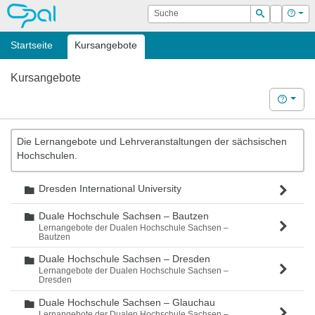
OPAL
Suche
Login
Hilf
Suchen
Startseite
Kursangebote
Kursangebote
Hilfe
Die Lernangebote und Lehrveranstaltungen der sächsischen
Hochschulen.
Dresden International University
Ordner
Duale Hochschule Sachsen – Bautzen
Ordner
Lernangebote der Dualen Hochschule Sachsen –
Bautzen
Duale Hochschule Sachsen – Dresden
Ordner
Lernangebote der Dualen Hochschule Sachsen –
Dresden
Duale Hochschule Sachsen – Glauchau
Ordner
Lernangebote der Dualen Hochschule Sachsen –