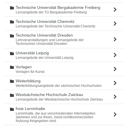
Technische Universität Bergakademie Freiberg
Ordner
Lernangebote der TU Bergakademie Freiberg
Technische Universität Chemnitz
Ordner
Lernangebote der Technische Universität Chemnitz
Technische Universität Dresden
Ordner
Lehrveranstaltungen und Lernangebote der
Technischen Universität Dresden
Universität Leipzig
Ordner
Lernangebote der Universität Leipzig
Vorlagen
Ordner
Vorlagen für Kurse.
Weiterbildung
Ordner
Weiterbildungsangebote der sächsischen Hochschulen
Westsächsische Hochschule Zwickau
Ordner
Lernangebote der Westsächsische Hochschule Zwickau
freie Lerninhalte
Ordner
Lerninhalte, die aus verschiedensten Internetqellen
stammen und zur freien, meist nichtkommerziellen
Nutzung freigegeben sind.