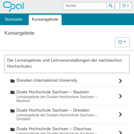
OPAL
Suche
Login
Hilf
Suchen
Startseite
Kursangebote
Kursangebote
Hilfe
Die Lernangebote und Lehrveranstaltungen der sächsischen
Hochschulen.
Dresden International University
Ordner
Duale Hochschule Sachsen – Bautzen
Ordner
Lernangebote der Dualen Hochschule Sachsen –
Bautzen
Duale Hochschule Sachsen – Dresden
Ordner
Lernangebote der Dualen Hochschule Sachsen –
Dresden
Duale Hochschule Sachsen – Glauchau
Ordner
Lernangebote der Dualen Hochschule Sachsen –