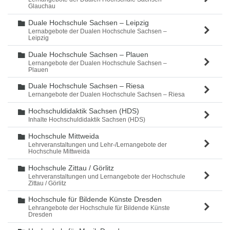
Glauchau
Duale Hochschule Sachsen – Leipzig
Ordner
Lernabgebote der Dualen Hochschule Sachsen –
Leipzig
Duale Hochschule Sachsen – Plauen
Ordner
Lernangebote der Dualen Hochschule Sachsen –
Plauen
Duale Hochschule Sachsen – Riesa
Ordner
Lernangebote der Dualen Hochschule Sachsen – Riesa
Hochschuldidaktik Sachsen (HDS)
Ordner
Inhalte Hochschuldidaktik Sachsen (HDS)
Hochschule Mittweida
Ordner
Lehrveranstaltungen und Lehr-/Lernangebote der
Hochschule Mittweida
Hochschule Zittau / Görlitz
Ordner
Lehrveranstaltungen und Lernangebote der Hochschule
Zittau / Görlitz
Hochschule für Bildende Künste Dresden
Ordner
Lehrangebote der Hochschule für Bildende Künste
Dresden