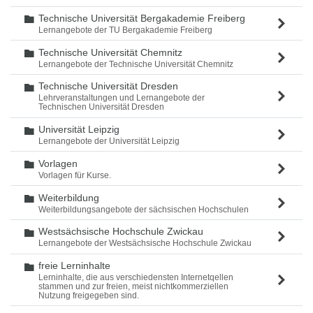
Technische Universität Bergakademie Freiberg
Ordner
Lernangebote der TU Bergakademie Freiberg
Technische Universität Chemnitz
Ordner
Lernangebote der Technische Universität Chemnitz
Technische Universität Dresden
Ordner
Lehrveranstaltungen und Lernangebote der
Technischen Universität Dresden
Universität Leipzig
Ordner
Lernangebote der Universität Leipzig
Vorlagen
Ordner
Vorlagen für Kurse.
Weiterbildung
Ordner
Weiterbildungsangebote der sächsischen Hochschulen
Westsächsische Hochschule Zwickau
Ordner
Lernangebote der Westsächsische Hochschule Zwickau
freie Lerninhalte
Ordner
Lerninhalte, die aus verschiedensten Internetqellen
stammen und zur freien, meist nichtkommerziellen
Nutzung freigegeben sind.