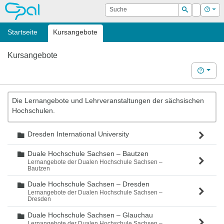
OPAL
Suche
Login
Hilf
Suchen
Startseite
Kursangebote
Kursangebote
Hilfe
Die Lernangebote und Lehrveranstaltungen der sächsischen
Hochschulen.
Dresden International University
Ordner
Duale Hochschule Sachsen – Bautzen
Ordner
Lernangebote der Dualen Hochschule Sachsen –
Bautzen
Duale Hochschule Sachsen – Dresden
Ordner
Lernangebote der Dualen Hochschule Sachsen –
Dresden
Duale Hochschule Sachsen – Glauchau
Ordner
Lernangebote der Dualen Hochschule Sachsen –