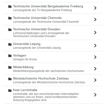
Technische Universität Bergakademie Freiberg
Ordner
Lernangebote der TU Bergakademie Freiberg
Technische Universität Chemnitz
Ordner
Lernangebote der Technische Universität Chemnitz
Technische Universität Dresden
Ordner
Lehrveranstaltungen und Lernangebote der
Technischen Universität Dresden
Universität Leipzig
Ordner
Lernangebote der Universität Leipzig
Vorlagen
Ordner
Vorlagen für Kurse.
Weiterbildung
Ordner
Weiterbildungsangebote der sächsischen Hochschulen
Westsächsische Hochschule Zwickau
Ordner
Lernangebote der Westsächsische Hochschule Zwickau
freie Lerninhalte
Ordner
Lerninhalte, die aus verschiedensten Internetqellen
stammen und zur freien, meist nichtkommerziellen
Nutzung freigegeben sind.