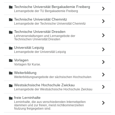
Technische Universität Bergakademie Freiberg
Ordner
Lernangebote der TU Bergakademie Freiberg
Technische Universität Chemnitz
Ordner
Lernangebote der Technische Universität Chemnitz
Technische Universität Dresden
Ordner
Lehrveranstaltungen und Lernangebote der
Technischen Universität Dresden
Universität Leipzig
Ordner
Lernangebote der Universität Leipzig
Vorlagen
Ordner
Vorlagen für Kurse.
Weiterbildung
Ordner
Weiterbildungsangebote der sächsischen Hochschulen
Westsächsische Hochschule Zwickau
Ordner
Lernangebote der Westsächsische Hochschule Zwickau
freie Lerninhalte
Ordner
Lerninhalte, die aus verschiedensten Internetqellen
stammen und zur freien, meist nichtkommerziellen
Nutzung freigegeben sind.