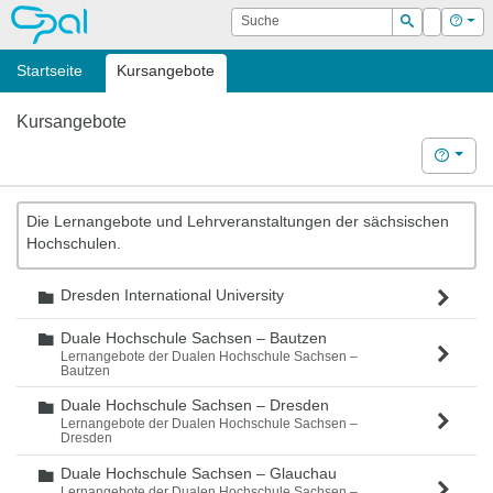
OPAL
Suche
Login
Hilf
Suchen
Startseite
Kursangebote
Kursangebote
Hilfe
Die Lernangebote und Lehrveranstaltungen der sächsischen
Hochschulen.
Dresden International University
Ordner
Duale Hochschule Sachsen – Bautzen
Ordner
Lernangebote der Dualen Hochschule Sachsen –
Bautzen
Duale Hochschule Sachsen – Dresden
Ordner
Lernangebote der Dualen Hochschule Sachsen –
Dresden
Duale Hochschule Sachsen – Glauchau
Ordner
Lernangebote der Dualen Hochschule Sachsen –