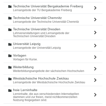
Technische Universität Bergakademie Freiberg
Ordner
Lernangebote der TU Bergakademie Freiberg
Technische Universität Chemnitz
Ordner
Lernangebote der Technische Universität Chemnitz
Technische Universität Dresden
Ordner
Lehrveranstaltungen und Lernangebote der
Technischen Universität Dresden
Universität Leipzig
Ordner
Lernangebote der Universität Leipzig
Vorlagen
Ordner
Vorlagen für Kurse.
Weiterbildung
Ordner
Weiterbildungsangebote der sächsischen Hochschulen
Westsächsische Hochschule Zwickau
Ordner
Lernangebote der Westsächsische Hochschule Zwickau
freie Lerninhalte
Ordner
Lerninhalte, die aus verschiedensten Internetqellen
stammen und zur freien, meist nichtkommerziellen
Nutzung freigegeben sind.