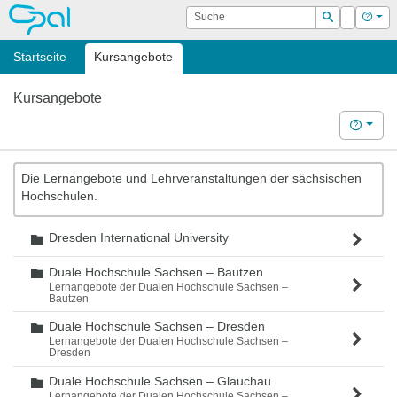
OPAL
Suche
Login
Hilf
Suchen
Startseite
Kursangebote
Kursangebote
Hilfe
Die Lernangebote und Lehrveranstaltungen der sächsischen
Hochschulen.
Dresden International University
Ordner
Duale Hochschule Sachsen – Bautzen
Ordner
Lernangebote der Dualen Hochschule Sachsen –
Bautzen
Duale Hochschule Sachsen – Dresden
Ordner
Lernangebote der Dualen Hochschule Sachsen –
Dresden
Duale Hochschule Sachsen – Glauchau
Ordner
Lernangebote der Dualen Hochschule Sachsen –