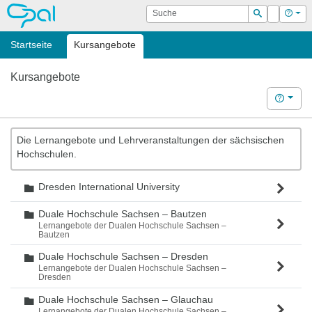
OPAL
Suche
Login
Hilf
Suchen
Startseite
Kursangebote
Kursangebote
Hilfe
Die Lernangebote und Lehrveranstaltungen der sächsischen
Hochschulen.
Dresden International University
Ordner
Duale Hochschule Sachsen – Bautzen
Ordner
Lernangebote der Dualen Hochschule Sachsen –
Bautzen
Duale Hochschule Sachsen – Dresden
Ordner
Lernangebote der Dualen Hochschule Sachsen –
Dresden
Duale Hochschule Sachsen – Glauchau
Ordner
Lernangebote der Dualen Hochschule Sachsen –