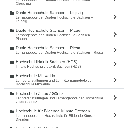
Glauchau
Duale Hochschule Sachsen – Leipzig
Ordner
Lernabgebote der Dualen Hochschule Sachsen –
Leipzig
Duale Hochschule Sachsen – Plauen
Ordner
Lernangebote der Dualen Hochschule Sachsen –
Plauen
Duale Hochschule Sachsen – Riesa
Ordner
Lernangebote der Dualen Hochschule Sachsen – Riesa
Hochschuldidaktik Sachsen (HDS)
Ordner
Inhalte Hochschuldidaktik Sachsen (HDS)
Hochschule Mittweida
Ordner
Lehrveranstaltungen und Lehr-/Lernangebote der
Hochschule Mittweida
Hochschule Zittau / Görlitz
Ordner
Lehrveranstaltungen und Lernangebote der Hochschule
Zittau / Görlitz
Hochschule für Bildende Künste Dresden
Ordner
Lehrangebote der Hochschule für Bildende Künste
Dresden