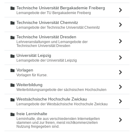
Technische Universität Bergakademie Freiberg
Ordner
Lernangebote der TU Bergakademie Freiberg
Technische Universität Chemnitz
Ordner
Lernangebote der Technische Universität Chemnitz
Technische Universität Dresden
Ordner
Lehrveranstaltungen und Lernangebote der
Technischen Universität Dresden
Universität Leipzig
Ordner
Lernangebote der Universität Leipzig
Vorlagen
Ordner
Vorlagen für Kurse.
Weiterbildung
Ordner
Weiterbildungsangebote der sächsischen Hochschulen
Westsächsische Hochschule Zwickau
Ordner
Lernangebote der Westsächsische Hochschule Zwickau
freie Lerninhalte
Ordner
Lerninhalte, die aus verschiedensten Internetqellen
stammen und zur freien, meist nichtkommerziellen
Nutzung freigegeben sind.