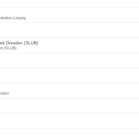
ikation Leipzig
thek Dresden (SLUB)
den (SLUB)
esden