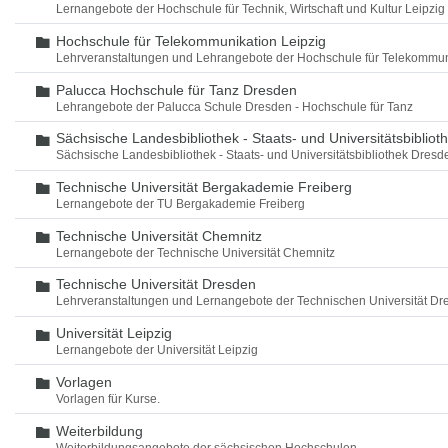
Lernangebote der Hochschule für Technik, Wirtschaft und Kultur Leipzig
Hochschule für Telekommunikation Leipzig
Ordner
Lehrveranstaltungen und Lehrangebote der Hochschule für Telekommun
Palucca Hochschule für Tanz Dresden
Ordner
Lehrangebote der Palucca Schule Dresden - Hochschule für Tanz
Sächsische Landesbibliothek - Staats- und Universitätsbiblio
Ordner
Sächsische Landesbibliothek - Staats- und Universitätsbibliothek Dres
Technische Universität Bergakademie Freiberg
Ordner
Lernangebote der TU Bergakademie Freiberg
Technische Universität Chemnitz
Ordner
Lernangebote der Technische Universität Chemnitz
Technische Universität Dresden
Ordner
Lehrveranstaltungen und Lernangebote der Technischen Universität Dr
Universität Leipzig
Ordner
Lernangebote der Universität Leipzig
Vorlagen
Ordner
Vorlagen für Kurse.
Weiterbildung
Ordner
Weiterbildungsangebote der sächsischen Hochschulen