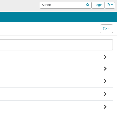
Suche
Hilf
Login
Suchen
Hilfe