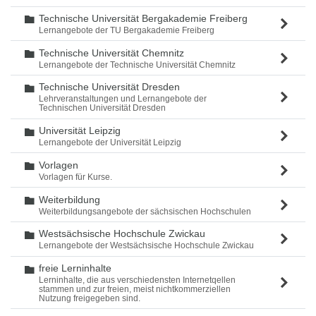
Technische Universität Bergakademie Freiberg
Ordner
Lernangebote der TU Bergakademie Freiberg
Technische Universität Chemnitz
Ordner
Lernangebote der Technische Universität Chemnitz
Technische Universität Dresden
Ordner
Lehrveranstaltungen und Lernangebote der
Technischen Universität Dresden
Universität Leipzig
Ordner
Lernangebote der Universität Leipzig
Vorlagen
Ordner
Vorlagen für Kurse.
Weiterbildung
Ordner
Weiterbildungsangebote der sächsischen Hochschulen
Westsächsische Hochschule Zwickau
Ordner
Lernangebote der Westsächsische Hochschule Zwickau
freie Lerninhalte
Ordner
Lerninhalte, die aus verschiedensten Internetqellen
stammen und zur freien, meist nichtkommerziellen
Nutzung freigegeben sind.