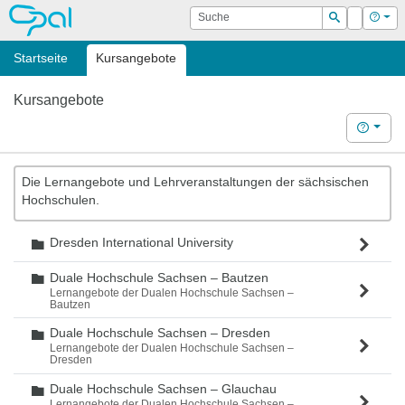
OPAL
Suche
Login
Hilf
Suchen
Startseite
Kursangebote
Kursangebote
Hilfe
Die Lernangebote und Lehrveranstaltungen der sächsischen
Hochschulen.
Dresden International University
Ordner
Duale Hochschule Sachsen – Bautzen
Ordner
Lernangebote der Dualen Hochschule Sachsen –
Bautzen
Duale Hochschule Sachsen – Dresden
Ordner
Lernangebote der Dualen Hochschule Sachsen –
Dresden
Duale Hochschule Sachsen – Glauchau
Ordner
Lernangebote der Dualen Hochschule Sachsen –