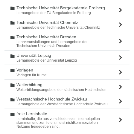
Technische Universität Bergakademie Freiberg
Ordner
Lernangebote der TU Bergakademie Freiberg
Technische Universität Chemnitz
Ordner
Lernangebote der Technische Universität Chemnitz
Technische Universität Dresden
Ordner
Lehrveranstaltungen und Lernangebote der
Technischen Universität Dresden
Universität Leipzig
Ordner
Lernangebote der Universität Leipzig
Vorlagen
Ordner
Vorlagen für Kurse.
Weiterbildung
Ordner
Weiterbildungsangebote der sächsischen Hochschulen
Westsächsische Hochschule Zwickau
Ordner
Lernangebote der Westsächsische Hochschule Zwickau
freie Lerninhalte
Ordner
Lerninhalte, die aus verschiedensten Internetqellen
stammen und zur freien, meist nichtkommerziellen
Nutzung freigegeben sind.