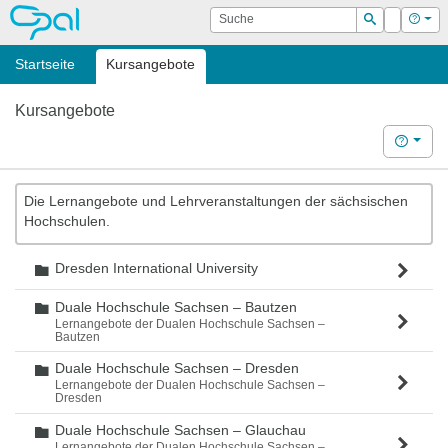
OPAL
Suche
Login
Hilf
Suchen
Startseite
Kursangebote
Kursangebote
Hilfe
Die Lernangebote und Lehrveranstaltungen der sächsischen
Hochschulen.
Dresden International University
Ordner
Duale Hochschule Sachsen – Bautzen
Ordner
Lernangebote der Dualen Hochschule Sachsen –
Bautzen
Duale Hochschule Sachsen – Dresden
Ordner
Lernangebote der Dualen Hochschule Sachsen –
Dresden
Duale Hochschule Sachsen – Glauchau
Ordner
Lernangebote der Dualen Hochschule Sachsen –