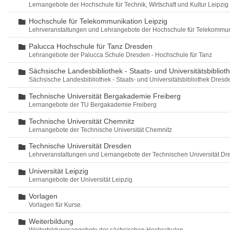
Lernangebote der Hochschule für Technik, Wirtschaft und Kultur Leipzig
Hochschule für Telekommunikation Leipzig
Ordner
Lehrveranstaltungen und Lehrangebote der Hochschule für Telekommun
Palucca Hochschule für Tanz Dresden
Ordner
Lehrangebote der Palucca Schule Dresden - Hochschule für Tanz
Sächsische Landesbibliothek - Staats- und Universitätsbiblio
Ordner
Sächsische Landesbibliothek - Staats- und Universitätsbibliothek Dres
Technische Universität Bergakademie Freiberg
Ordner
Lernangebote der TU Bergakademie Freiberg
Technische Universität Chemnitz
Ordner
Lernangebote der Technische Universität Chemnitz
Technische Universität Dresden
Ordner
Lehrveranstaltungen und Lernangebote der Technischen Universität Dr
Universität Leipzig
Ordner
Lernangebote der Universität Leipzig
Vorlagen
Ordner
Vorlagen für Kurse.
Weiterbildung
Ordner
Weiterbildungsangebote der sächsischen Hochschulen