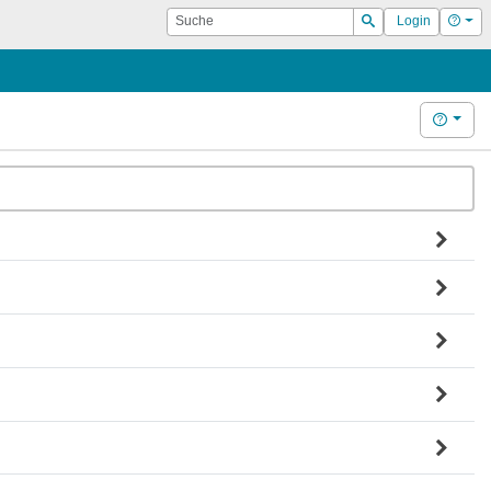
Suche
Hilf
Login
Suchen
Hilfe