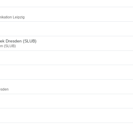
ikation Leipzig
thek Dresden (SLUB)
den (SLUB)
esden