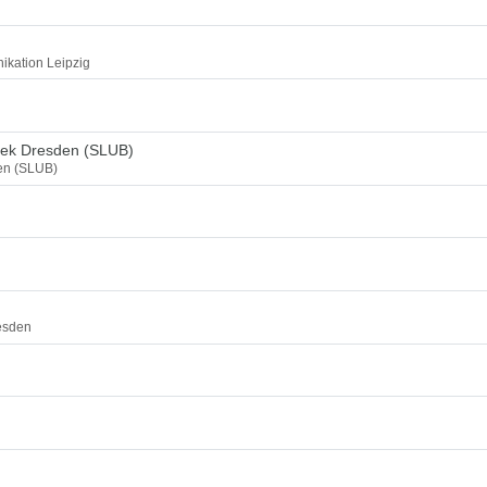
ikation Leipzig
thek Dresden (SLUB)
den (SLUB)
esden