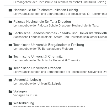
Lernangebote der Hochschule für Technik, Wirtschaft und Kultur Leipzig
Hochschule für Telekommunikation Leipzig
Ordner
Lehrveranstaltungen und Lehrangebote der Hochschule für Telekommun
Palucca Hochschule für Tanz Dresden
Ordner
Lehrangebote der Palucca Schule Dresden - Hochschule für Tanz
Sächsische Landesbibliothek - Staats- und Universitätsbiblio
Ordner
Sächsische Landesbibliothek - Staats- und Universitätsbibliothek Dres
Technische Universität Bergakademie Freiberg
Ordner
Lernangebote der TU Bergakademie Freiberg
Technische Universität Chemnitz
Ordner
Lernangebote der Technische Universität Chemnitz
Technische Universität Dresden
Ordner
Lehrveranstaltungen und Lernangebote der Technischen Universität Dr
Universität Leipzig
Ordner
Lernangebote der Universität Leipzig
Vorlagen
Ordner
Vorlagen für Kurse.
Weiterbildung
Ordner
Weiterbildungsangebote der sächsischen Hochschulen