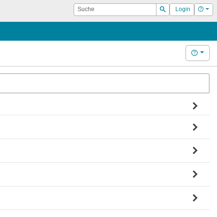
Suche
Hilf
Login
Suchen
Hilfe