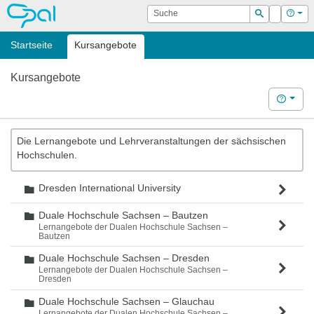
OPAL
Suche
Login
Hilf
Suchen
Startseite
Kursangebote
Kursangebote
Hilfe
Die Lernangebote und Lehrveranstaltungen der sächsischen
Hochschulen.
Dresden International University
Ordner
Duale Hochschule Sachsen – Bautzen
Ordner
Lernangebote der Dualen Hochschule Sachsen –
Bautzen
Duale Hochschule Sachsen – Dresden
Ordner
Lernangebote der Dualen Hochschule Sachsen –
Dresden
Duale Hochschule Sachsen – Glauchau
Ordner
Lernangebote der Dualen Hochschule Sachsen –