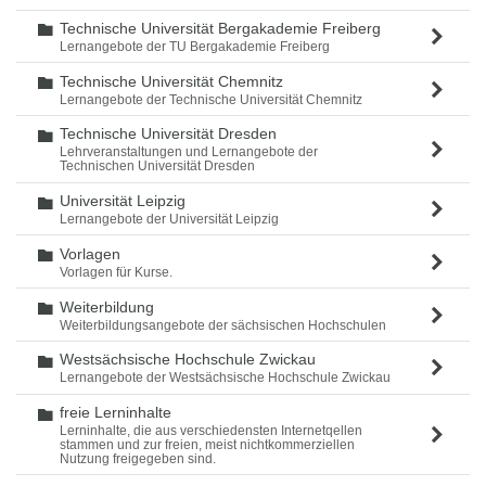
Technische Universität Bergakademie Freiberg
Ordner
Lernangebote der TU Bergakademie Freiberg
Technische Universität Chemnitz
Ordner
Lernangebote der Technische Universität Chemnitz
Technische Universität Dresden
Ordner
Lehrveranstaltungen und Lernangebote der
Technischen Universität Dresden
Universität Leipzig
Ordner
Lernangebote der Universität Leipzig
Vorlagen
Ordner
Vorlagen für Kurse.
Weiterbildung
Ordner
Weiterbildungsangebote der sächsischen Hochschulen
Westsächsische Hochschule Zwickau
Ordner
Lernangebote der Westsächsische Hochschule Zwickau
freie Lerninhalte
Ordner
Lerninhalte, die aus verschiedensten Internetqellen
stammen und zur freien, meist nichtkommerziellen
Nutzung freigegeben sind.