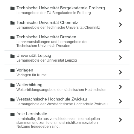
Technische Universität Bergakademie Freiberg
Ordner
Lernangebote der TU Bergakademie Freiberg
Technische Universität Chemnitz
Ordner
Lernangebote der Technische Universität Chemnitz
Technische Universität Dresden
Ordner
Lehrveranstaltungen und Lernangebote der
Technischen Universität Dresden
Universität Leipzig
Ordner
Lernangebote der Universität Leipzig
Vorlagen
Ordner
Vorlagen für Kurse.
Weiterbildung
Ordner
Weiterbildungsangebote der sächsischen Hochschulen
Westsächsische Hochschule Zwickau
Ordner
Lernangebote der Westsächsische Hochschule Zwickau
freie Lerninhalte
Ordner
Lerninhalte, die aus verschiedensten Internetqellen
stammen und zur freien, meist nichtkommerziellen
Nutzung freigegeben sind.