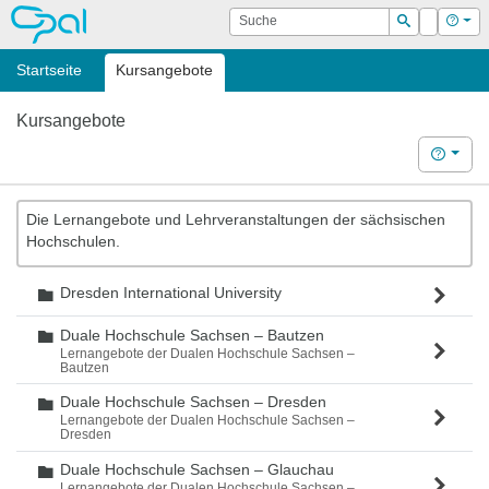
OPAL
Suche
Login
Hilf
Suchen
Startseite
Kursangebote
Kursangebote
Hilfe
Die Lernangebote und Lehrveranstaltungen der sächsischen
Hochschulen.
Dresden International University
Ordner
Duale Hochschule Sachsen – Bautzen
Ordner
Lernangebote der Dualen Hochschule Sachsen –
Bautzen
Duale Hochschule Sachsen – Dresden
Ordner
Lernangebote der Dualen Hochschule Sachsen –
Dresden
Duale Hochschule Sachsen – Glauchau
Ordner
Lernangebote der Dualen Hochschule Sachsen –