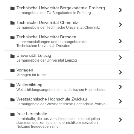
Technische Universität Bergakademie Freiberg
Ordner
Lernangebote der TU Bergakademie Freiberg
Technische Universität Chemnitz
Ordner
Lernangebote der Technische Universität Chemnitz
Technische Universität Dresden
Ordner
Lehrveranstaltungen und Lernangebote der
Technischen Universität Dresden
Universität Leipzig
Ordner
Lernangebote der Universität Leipzig
Vorlagen
Ordner
Vorlagen für Kurse.
Weiterbildung
Ordner
Weiterbildungsangebote der sächsischen Hochschulen
Westsächsische Hochschule Zwickau
Ordner
Lernangebote der Westsächsische Hochschule Zwickau
freie Lerninhalte
Ordner
Lerninhalte, die aus verschiedensten Internetqellen
stammen und zur freien, meist nichtkommerziellen
Nutzung freigegeben sind.