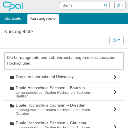
OPAL
Suche
Login
Hilf
Suchen
Startseite
Kursangebote
Kursangebote
Hilfe
Die Lernangebote und Lehrveranstaltungen der sächsischen
Hochschulen.
Dresden International University
Ordner
Duale Hochschule Sachsen – Bautzen
Ordner
Lernangebote der Dualen Hochschule Sachsen –
Bautzen
Duale Hochschule Sachsen – Dresden
Ordner
Lernangebote der Dualen Hochschule Sachsen –
Dresden
Duale Hochschule Sachsen – Glauchau
Ordner
Lernangebote der Dualen Hochschule Sachsen –