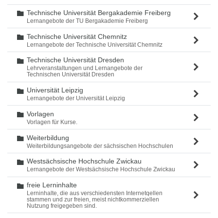
Technische Universität Bergakademie Freiberg
Ordner
Lernangebote der TU Bergakademie Freiberg
Technische Universität Chemnitz
Ordner
Lernangebote der Technische Universität Chemnitz
Technische Universität Dresden
Ordner
Lehrveranstaltungen und Lernangebote der
Technischen Universität Dresden
Universität Leipzig
Ordner
Lernangebote der Universität Leipzig
Vorlagen
Ordner
Vorlagen für Kurse.
Weiterbildung
Ordner
Weiterbildungsangebote der sächsischen Hochschulen
Westsächsische Hochschule Zwickau
Ordner
Lernangebote der Westsächsische Hochschule Zwickau
freie Lerninhalte
Ordner
Lerninhalte, die aus verschiedensten Internetqellen
stammen und zur freien, meist nichtkommerziellen
Nutzung freigegeben sind.