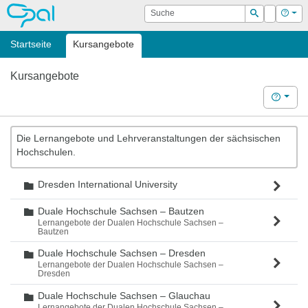
OPAL
Suche
Login
Hilf
Suchen
Startseite
Kursangebote
Kursangebote
Hilfe
Die Lernangebote und Lehrveranstaltungen der sächsischen
Hochschulen.
Dresden International University
Ordner
Duale Hochschule Sachsen – Bautzen
Ordner
Lernangebote der Dualen Hochschule Sachsen –
Bautzen
Duale Hochschule Sachsen – Dresden
Ordner
Lernangebote der Dualen Hochschule Sachsen –
Dresden
Duale Hochschule Sachsen – Glauchau
Ordner
Lernangebote der Dualen Hochschule Sachsen –