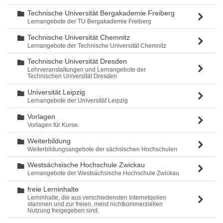
Technische Universität Bergakademie Freiberg
Ordner
Lernangebote der TU Bergakademie Freiberg
Technische Universität Chemnitz
Ordner
Lernangebote der Technische Universität Chemnitz
Technische Universität Dresden
Ordner
Lehrveranstaltungen und Lernangebote der
Technischen Universität Dresden
Universität Leipzig
Ordner
Lernangebote der Universität Leipzig
Vorlagen
Ordner
Vorlagen für Kurse.
Weiterbildung
Ordner
Weiterbildungsangebote der sächsischen Hochschulen
Westsächsische Hochschule Zwickau
Ordner
Lernangebote der Westsächsische Hochschule Zwickau
freie Lerninhalte
Ordner
Lerninhalte, die aus verschiedensten Internetqellen
stammen und zur freien, meist nichtkommerziellen
Nutzung freigegeben sind.