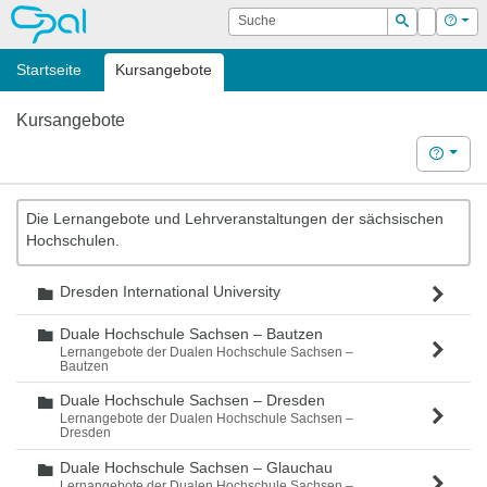
OPAL
Suche
Login
Hilf
Suchen
Startseite
Kursangebote
Kursangebote
Hilfe
Die Lernangebote und Lehrveranstaltungen der sächsischen
Hochschulen.
Dresden International University
Ordner
Duale Hochschule Sachsen – Bautzen
Ordner
Lernangebote der Dualen Hochschule Sachsen –
Bautzen
Duale Hochschule Sachsen – Dresden
Ordner
Lernangebote der Dualen Hochschule Sachsen –
Dresden
Duale Hochschule Sachsen – Glauchau
Ordner
Lernangebote der Dualen Hochschule Sachsen –