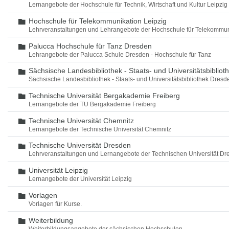
Lernangebote der Hochschule für Technik, Wirtschaft und Kultur Leipzig
Hochschule für Telekommunikation Leipzig
Ordner
Lehrveranstaltungen und Lehrangebote der Hochschule für Telekommun
Palucca Hochschule für Tanz Dresden
Ordner
Lehrangebote der Palucca Schule Dresden - Hochschule für Tanz
Sächsische Landesbibliothek - Staats- und Universitätsbiblio
Ordner
Sächsische Landesbibliothek - Staats- und Universitätsbibliothek Dres
Technische Universität Bergakademie Freiberg
Ordner
Lernangebote der TU Bergakademie Freiberg
Technische Universität Chemnitz
Ordner
Lernangebote der Technische Universität Chemnitz
Technische Universität Dresden
Ordner
Lehrveranstaltungen und Lernangebote der Technischen Universität Dr
Universität Leipzig
Ordner
Lernangebote der Universität Leipzig
Vorlagen
Ordner
Vorlagen für Kurse.
Weiterbildung
Ordner
Weiterbildungsangebote der sächsischen Hochschulen