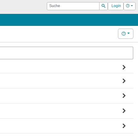
Suche
Hilf
Login
Suchen
Hilfe