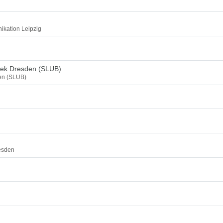
ikation Leipzig
thek Dresden (SLUB)
den (SLUB)
esden