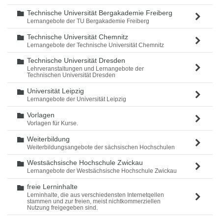
Technische Universität Bergakademie Freiberg
Ordner
Lernangebote der TU Bergakademie Freiberg
Technische Universität Chemnitz
Ordner
Lernangebote der Technische Universität Chemnitz
Technische Universität Dresden
Ordner
Lehrveranstaltungen und Lernangebote der
Technischen Universität Dresden
Universität Leipzig
Ordner
Lernangebote der Universität Leipzig
Vorlagen
Ordner
Vorlagen für Kurse.
Weiterbildung
Ordner
Weiterbildungsangebote der sächsischen Hochschulen
Westsächsische Hochschule Zwickau
Ordner
Lernangebote der Westsächsische Hochschule Zwickau
freie Lerninhalte
Ordner
Lerninhalte, die aus verschiedensten Internetqellen
stammen und zur freien, meist nichtkommerziellen
Nutzung freigegeben sind.