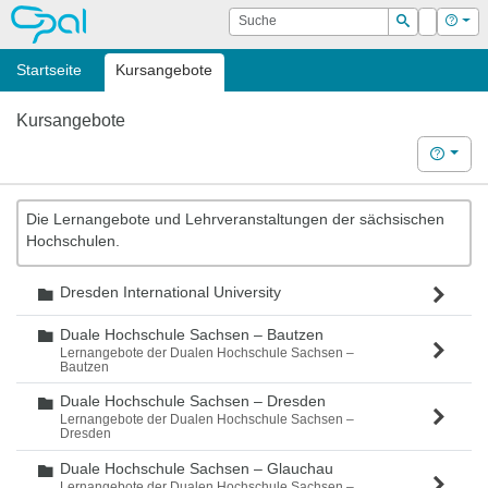
OPAL
Suche
Login
Hilf
Suchen
Startseite
Kursangebote
Kursangebote
Hilfe
Die Lernangebote und Lehrveranstaltungen der sächsischen
Hochschulen.
Dresden International University
Ordner
Duale Hochschule Sachsen – Bautzen
Ordner
Lernangebote der Dualen Hochschule Sachsen –
Bautzen
Duale Hochschule Sachsen – Dresden
Ordner
Lernangebote der Dualen Hochschule Sachsen –
Dresden
Duale Hochschule Sachsen – Glauchau
Ordner
Lernangebote der Dualen Hochschule Sachsen –