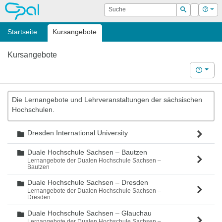
OPAL
Suche
Login
Hilf
Suchen
Startseite
Kursangebote
Kursangebote
Hilfe
Die Lernangebote und Lehrveranstaltungen der sächsischen
Hochschulen.
Dresden International University
Ordner
Duale Hochschule Sachsen – Bautzen
Ordner
Lernangebote der Dualen Hochschule Sachsen –
Bautzen
Duale Hochschule Sachsen – Dresden
Ordner
Lernangebote der Dualen Hochschule Sachsen –
Dresden
Duale Hochschule Sachsen – Glauchau
Ordner
Lernangebote der Dualen Hochschule Sachsen –