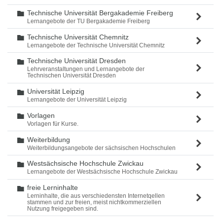
Technische Universität Bergakademie Freiberg
Ordner
Lernangebote der TU Bergakademie Freiberg
Technische Universität Chemnitz
Ordner
Lernangebote der Technische Universität Chemnitz
Technische Universität Dresden
Ordner
Lehrveranstaltungen und Lernangebote der
Technischen Universität Dresden
Universität Leipzig
Ordner
Lernangebote der Universität Leipzig
Vorlagen
Ordner
Vorlagen für Kurse.
Weiterbildung
Ordner
Weiterbildungsangebote der sächsischen Hochschulen
Westsächsische Hochschule Zwickau
Ordner
Lernangebote der Westsächsische Hochschule Zwickau
freie Lerninhalte
Ordner
Lerninhalte, die aus verschiedensten Internetqellen
stammen und zur freien, meist nichtkommerziellen
Nutzung freigegeben sind.