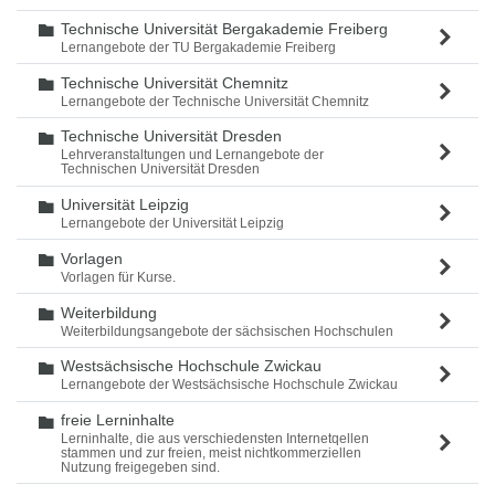
Technische Universität Bergakademie Freiberg
Ordner
Lernangebote der TU Bergakademie Freiberg
Technische Universität Chemnitz
Ordner
Lernangebote der Technische Universität Chemnitz
Technische Universität Dresden
Ordner
Lehrveranstaltungen und Lernangebote der
Technischen Universität Dresden
Universität Leipzig
Ordner
Lernangebote der Universität Leipzig
Vorlagen
Ordner
Vorlagen für Kurse.
Weiterbildung
Ordner
Weiterbildungsangebote der sächsischen Hochschulen
Westsächsische Hochschule Zwickau
Ordner
Lernangebote der Westsächsische Hochschule Zwickau
freie Lerninhalte
Ordner
Lerninhalte, die aus verschiedensten Internetqellen
stammen und zur freien, meist nichtkommerziellen
Nutzung freigegeben sind.