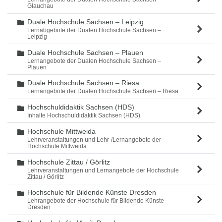
Glauchau
Duale Hochschule Sachsen – Leipzig
Ordner
Lernabgebote der Dualen Hochschule Sachsen –
Leipzig
Duale Hochschule Sachsen – Plauen
Ordner
Lernangebote der Dualen Hochschule Sachsen –
Plauen
Duale Hochschule Sachsen – Riesa
Ordner
Lernangebote der Dualen Hochschule Sachsen – Riesa
Hochschuldidaktik Sachsen (HDS)
Ordner
Inhalte Hochschuldidaktik Sachsen (HDS)
Hochschule Mittweida
Ordner
Lehrveranstaltungen und Lehr-/Lernangebote der
Hochschule Mittweida
Hochschule Zittau / Görlitz
Ordner
Lehrveranstaltungen und Lernangebote der Hochschule
Zittau / Görlitz
Hochschule für Bildende Künste Dresden
Ordner
Lehrangebote der Hochschule für Bildende Künste
Dresden