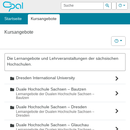
OPAL
Suche
Login
Hilf
Suchen
Startseite
Kursangebote
Kursangebote
Hilfe
Die Lernangebote und Lehrveranstaltungen der sächsischen
Hochschulen.
Dresden International University
Ordner
Duale Hochschule Sachsen – Bautzen
Ordner
Lernangebote der Dualen Hochschule Sachsen –
Bautzen
Duale Hochschule Sachsen – Dresden
Ordner
Lernangebote der Dualen Hochschule Sachsen –
Dresden
Duale Hochschule Sachsen – Glauchau
Ordner
Lernangebote der Dualen Hochschule Sachsen –