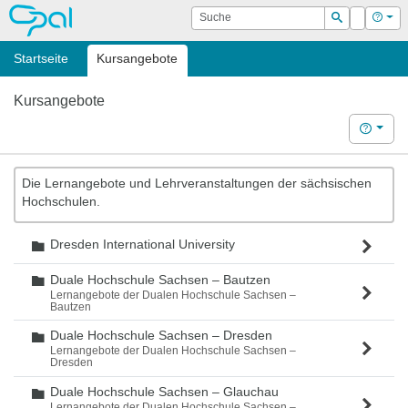
OPAL
Suche
Login
Hilf
Suchen
Startseite
Kursangebote
Kursangebote
Hilfe
Die Lernangebote und Lehrveranstaltungen der sächsischen
Hochschulen.
Dresden International University
Ordner
Duale Hochschule Sachsen – Bautzen
Ordner
Lernangebote der Dualen Hochschule Sachsen –
Bautzen
Duale Hochschule Sachsen – Dresden
Ordner
Lernangebote der Dualen Hochschule Sachsen –
Dresden
Duale Hochschule Sachsen – Glauchau
Ordner
Lernangebote der Dualen Hochschule Sachsen –