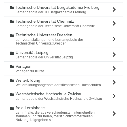
Technische Universität Bergakademie Freiberg
Ordner
Lernangebote der TU Bergakademie Freiberg
Technische Universität Chemnitz
Ordner
Lernangebote der Technische Universität Chemnitz
Technische Universität Dresden
Ordner
Lehrveranstaltungen und Lernangebote der
Technischen Universität Dresden
Universität Leipzig
Ordner
Lernangebote der Universität Leipzig
Vorlagen
Ordner
Vorlagen für Kurse.
Weiterbildung
Ordner
Weiterbildungsangebote der sächsischen Hochschulen
Westsächsische Hochschule Zwickau
Ordner
Lernangebote der Westsächsische Hochschule Zwickau
freie Lerninhalte
Ordner
Lerninhalte, die aus verschiedensten Internetqellen
stammen und zur freien, meist nichtkommerziellen
Nutzung freigegeben sind.