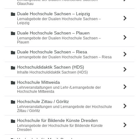
Glauchau
Duale Hochschule Sachsen – Leipzig
Ordner
Lernabgebote der Dualen Hochschule Sachsen –
Leipzig
Duale Hochschule Sachsen – Plauen
Ordner
Lernangebote der Dualen Hochschule Sachsen –
Plauen
Duale Hochschule Sachsen – Riesa
Ordner
Lernangebote der Dualen Hochschule Sachsen – Riesa
Hochschuldidaktik Sachsen (HDS)
Ordner
Inhalte Hochschuldidaktik Sachsen (HDS)
Hochschule Mittweida
Ordner
Lehrveranstaltungen und Lehr-/Lernangebote der
Hochschule Mittweida
Hochschule Zittau / Görlitz
Ordner
Lehrveranstaltungen und Lernangebote der Hochschule
Zittau / Görlitz
Hochschule für Bildende Künste Dresden
Ordner
Lehrangebote der Hochschule für Bildende Künste
Dresden