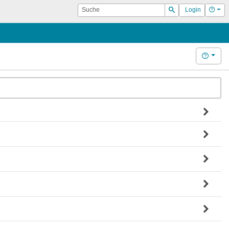
Suche
Hilf
Login
Suchen
Hilfe