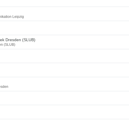
ikation Leipzig
thek Dresden (SLUB)
den (SLUB)
esden