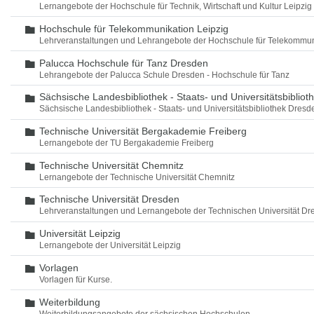
Lernangebote der Hochschule für Technik, Wirtschaft und Kultur Leipzig
Hochschule für Telekommunikation Leipzig
Ordner
Lehrveranstaltungen und Lehrangebote der Hochschule für Telekommun
Palucca Hochschule für Tanz Dresden
Ordner
Lehrangebote der Palucca Schule Dresden - Hochschule für Tanz
Sächsische Landesbibliothek - Staats- und Universitätsbiblio
Ordner
Sächsische Landesbibliothek - Staats- und Universitätsbibliothek Dres
Technische Universität Bergakademie Freiberg
Ordner
Lernangebote der TU Bergakademie Freiberg
Technische Universität Chemnitz
Ordner
Lernangebote der Technische Universität Chemnitz
Technische Universität Dresden
Ordner
Lehrveranstaltungen und Lernangebote der Technischen Universität Dr
Universität Leipzig
Ordner
Lernangebote der Universität Leipzig
Vorlagen
Ordner
Vorlagen für Kurse.
Weiterbildung
Ordner
Weiterbildungsangebote der sächsischen Hochschulen