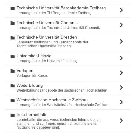
Technische Universität Bergakademie Freiberg
Ordner
Lernangebote der TU Bergakademie Freiberg
Technische Universität Chemnitz
Ordner
Lernangebote der Technische Universität Chemnitz
Technische Universität Dresden
Ordner
Lehrveranstaltungen und Lernangebote der
Technischen Universität Dresden
Universität Leipzig
Ordner
Lernangebote der Universität Leipzig
Vorlagen
Ordner
Vorlagen für Kurse.
Weiterbildung
Ordner
Weiterbildungsangebote der sächsischen Hochschulen
Westsächsische Hochschule Zwickau
Ordner
Lernangebote der Westsächsische Hochschule Zwickau
freie Lerninhalte
Ordner
Lerninhalte, die aus verschiedensten Internetqellen
stammen und zur freien, meist nichtkommerziellen
Nutzung freigegeben sind.