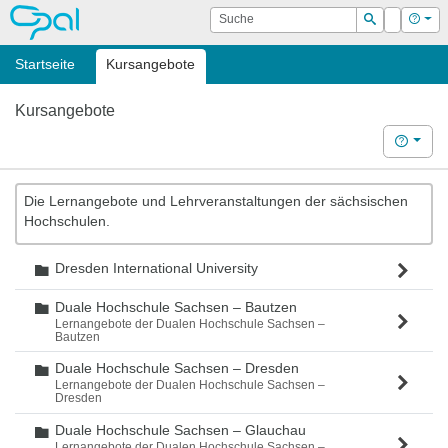
OPAL
Suche
Login
Hilf
Suchen
Startseite
Kursangebote
Kursangebote
Hilfe
Die Lernangebote und Lehrveranstaltungen der sächsischen
Hochschulen.
Dresden International University
Ordner
Duale Hochschule Sachsen – Bautzen
Ordner
Lernangebote der Dualen Hochschule Sachsen –
Bautzen
Duale Hochschule Sachsen – Dresden
Ordner
Lernangebote der Dualen Hochschule Sachsen –
Dresden
Duale Hochschule Sachsen – Glauchau
Ordner
Lernangebote der Dualen Hochschule Sachsen –