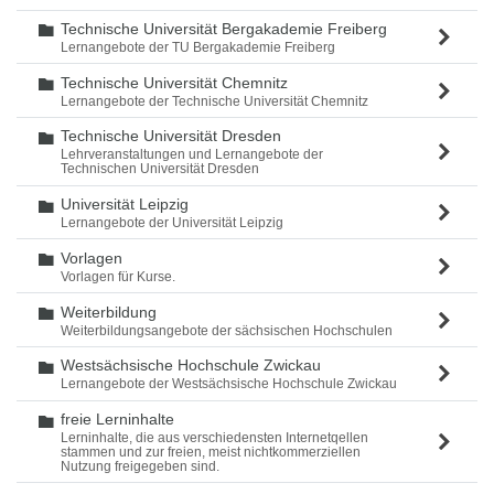
Technische Universität Bergakademie Freiberg
Ordner
Lernangebote der TU Bergakademie Freiberg
Technische Universität Chemnitz
Ordner
Lernangebote der Technische Universität Chemnitz
Technische Universität Dresden
Ordner
Lehrveranstaltungen und Lernangebote der
Technischen Universität Dresden
Universität Leipzig
Ordner
Lernangebote der Universität Leipzig
Vorlagen
Ordner
Vorlagen für Kurse.
Weiterbildung
Ordner
Weiterbildungsangebote der sächsischen Hochschulen
Westsächsische Hochschule Zwickau
Ordner
Lernangebote der Westsächsische Hochschule Zwickau
freie Lerninhalte
Ordner
Lerninhalte, die aus verschiedensten Internetqellen
stammen und zur freien, meist nichtkommerziellen
Nutzung freigegeben sind.