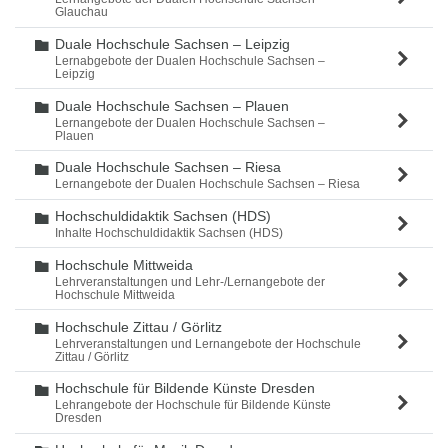
Glauchau
Duale Hochschule Sachsen – Leipzig
Ordner
Lernabgebote der Dualen Hochschule Sachsen –
Leipzig
Duale Hochschule Sachsen – Plauen
Ordner
Lernangebote der Dualen Hochschule Sachsen –
Plauen
Duale Hochschule Sachsen – Riesa
Ordner
Lernangebote der Dualen Hochschule Sachsen – Riesa
Hochschuldidaktik Sachsen (HDS)
Ordner
Inhalte Hochschuldidaktik Sachsen (HDS)
Hochschule Mittweida
Ordner
Lehrveranstaltungen und Lehr-/Lernangebote der
Hochschule Mittweida
Hochschule Zittau / Görlitz
Ordner
Lehrveranstaltungen und Lernangebote der Hochschule
Zittau / Görlitz
Hochschule für Bildende Künste Dresden
Ordner
Lehrangebote der Hochschule für Bildende Künste
Dresden