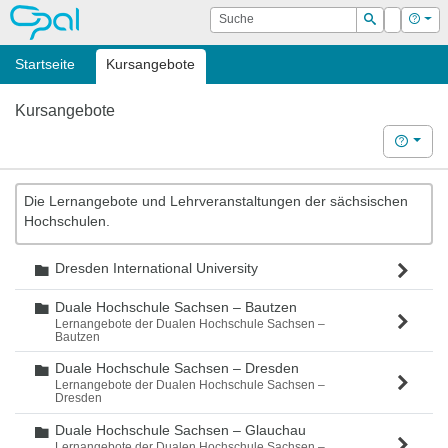
OPAL
Suche
Login
Hilf
Suchen
Startseite
Kursangebote
Kursangebote
Hilfe
Die Lernangebote und Lehrveranstaltungen der sächsischen
Hochschulen.
Dresden International University
Ordner
Duale Hochschule Sachsen – Bautzen
Ordner
Lernangebote der Dualen Hochschule Sachsen –
Bautzen
Duale Hochschule Sachsen – Dresden
Ordner
Lernangebote der Dualen Hochschule Sachsen –
Dresden
Duale Hochschule Sachsen – Glauchau
Ordner
Lernangebote der Dualen Hochschule Sachsen –